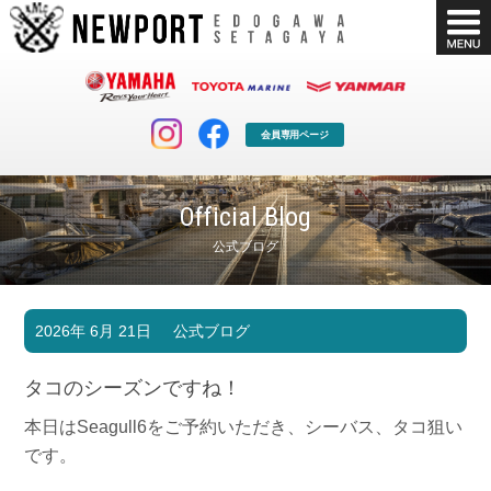
会員専用ページ
Official Blog
公式ブログ
マリンクラブ
ボート販売
2026年 6月 21日
公式ブログ
マリンライフを堪能したい！
安心・納得のボート選び！
ボート免許
シースタイル
タコのシーズンですね！
長年の実績と信頼！
Sea-Style
本日はSeagull6をご予約いただき、シーバス、タコ狙い
店舗情報
公式ブログ
です。
Shop Info.
Blog