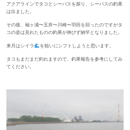
アクアラインでタコとシーバスを探り、シーバスの釣果
お問い合わせ
会社概要
は出ました。
Contact us
Company
採用情報
リンク集
その後、袖ヶ浦〜五井〜川崎〜羽田を回ったのですがタ
Recruit
Link
コの姿は見れたものの釣果が伸びず納竿となりました。
来月はシイラ
を狙いにシフトしようと思います。
タコもまだまだ釣れますので、釣果報告を参考にしてみ
てください。