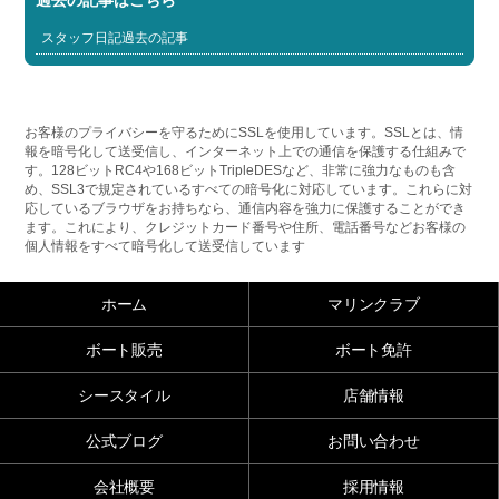
過去の記事はこちら
スタッフ日記過去の記事
お客様のプライバシーを守るためにSSLを使用しています。SSLとは、情
報を暗号化して送受信し、インターネット上での通信を保護する仕組みで
す。128ビットRC4や168ビットTripleDESなど、非常に強力なものも含
め、SSL3で規定されているすべての暗号化に対応しています。これらに対
応しているブラウザをお持ちなら、通信内容を強力に保護することができ
ます。これにより、クレジットカード番号や住所、電話番号などお客様の
個人情報をすべて暗号化して送受信しています
ホーム
マリンクラブ
ボート販売
ボート免許
シースタイル
店舗情報
公式ブログ
お問い合わせ
会社概要
採用情報