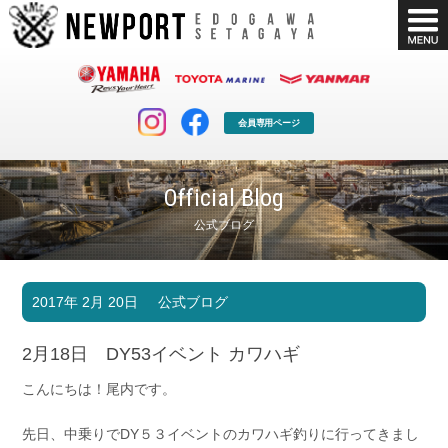
会員専用ページ
Official Blog
公式ブログ
マリンクラブ
ボート販売
2017年 2月 20日
公式ブログ
マリンライフを堪能したい！
安心・納得のボート選び！
ボート免許
シースタイル
2月18日 DY53イベント カワハギ
長年の実績と信頼！
Sea-Style
こんにちは！尾内です。
店舗情報
公式ブログ
Shop Info.
Blog
先日、中乗りでDY５３イベントのカワハギ釣りに行ってきまし