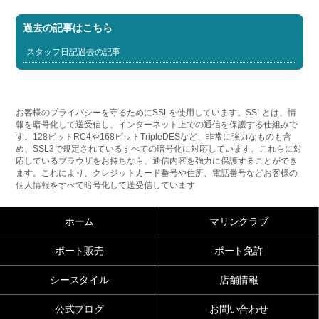
過去の記事はこちら
スタッフ日記過去の記事
お客様のプライバシーを守るためにSSLを使用しています。SSLとは、情
報を暗号化して送受信し、インターネット上での通信を保護する仕組みで
す。128ビットRC4や168ビットTripleDESなど、非常に強力なものも含
め、SSL3で規定されているすべての暗号化に対応しています。これらに対
応しているブラウザをお持ちなら、通信内容を強力に保護することができ
ます。これにより、クレジットカード番号や住所、電話番号などお客様の
個人情報をすべて暗号化して送受信しています
ホーム
マリンクラブ
ボート販売
ボート免許
シースタイル
店舗情報
公式ブログ
お問い合わせ