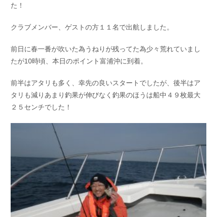
た！
お問い合わせ
会社概要
Contact us
Company
クラブメンバー、ゲストの方１１名で出航しました。
採用情報
リンク集
前日に春一番が吹いた為うねりが残ってた為少々荒れていまし
Recruit
Link
たが10時頃、本日のポイント富浦沖に到着。
前半はアタリも多く、幸先の良いスタートでしたが、後半はア
タリも減りあまり釣果が伸びなく釣果のほうは船中４９枚最大
２５センチでした！