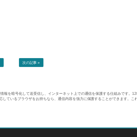
事
次の記事 »
情報を暗号化して送受信し、インターネット上での通信を保護する仕組みです。128ビッ
対応しているブラウザをお持ちなら、通信内容を強力に保護することができます。こ