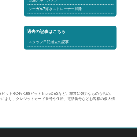
富浦クルージング
シーガル7海水ストレーナー掃除
過去の記事はこちら
スタッフ日記過去の記事
トRC4や168ビットTripleDESなど、非常に強力なものも含め、
れにより、クレジットカード番号や住所、電話番号などお客様の個人情