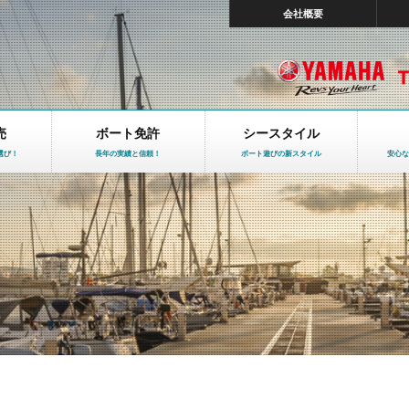
会社概要
売
ボート免許
シースタイル
選び！
長年の実績と信頼！
ボート遊びの新スタイル
安心な