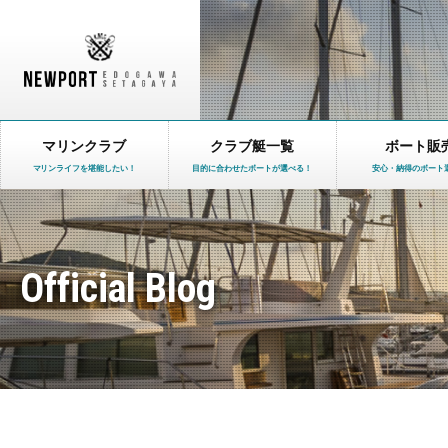
マリンクラブ
クラブ艇一覧
ボート販
マリンライフを堪能したい！
目的に合わせたボートが選べる！
安心・納得のボート
Official Blog