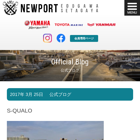
会員専用ページ
Official Blog
公式ブログ
マリンクラブ
ボート販売
2017年 3月 25日
公式ブログ
マリンライフを堪能したい！
安心・納得のボート選び！
ボート免許
シースタイル
S-QUALO
長年の実績と信頼！
Sea-Style
店舗情報
公式ブログ
Shop Info.
Blog