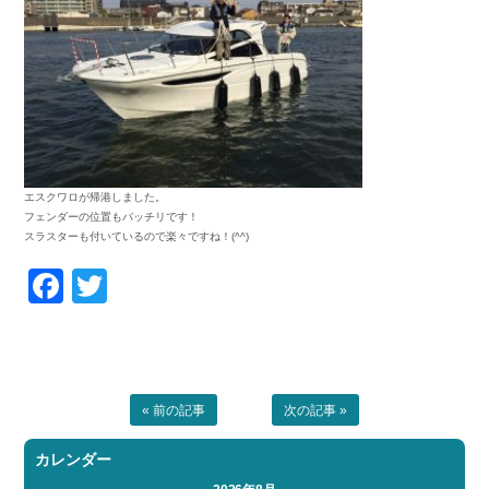
お問い合わせ
会社概要
Contact us
Company
採用情報
リンク集
Recruit
Link
エスクワロが帰港しました。
フェンダーの位置もバッチリです！
スラスターも付いているので楽々ですね！(^^)
Facebook
Twitter
« 前の記事
次の記事 »
カレンダー