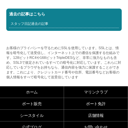
過去の記事はこちら
スタッフ日記過去の記事
お客様のプライバシーを守るためにSSLを使用しています。SSLとは、情
報を暗号化して送受信し、インターネット上での通信を保護する仕組みで
す。128ビットRC4や168ビットTripleDESなど、非常に強力なものも含
め、SSL3で規定されているすべての暗号化に対応しています。これらに対
応しているブラウザをお持ちなら、通信内容を強力に保護することができ
ます。これにより、クレジットカード番号や住所、電話番号などお客様の
個人情報をすべて暗号化して送受信しています
ホーム
マリンクラブ
ボート販売
ボート免許
シースタイル
店舗情報
公式ブログ
お問い合わせ