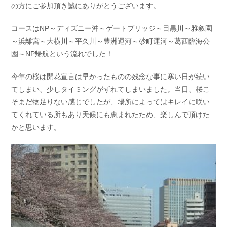
の方にご参加頂き誠にありがとうございます。
お問い合わせ
会社概要
Contact us
Company
コースはNP～ディズニー沖～ゲートブリッジ～目黒川～雅叙園
～浜離宮～大横川～平久川～豊洲運河～砂町運河～葛西臨海公
採用情報
リンク集
Recruit
Link
園～NP帰航という流れでした！
今年の桜は開花宣言は早かったものの残念な事に寒い日が続い
てしまい、少しタイミングがずれてしまいました。当日、桜こ
そまだ物足りない感じでしたが、場所によってはキレイに咲い
てくれている所もあり天候にも恵まれたため、楽しんで頂けた
かと思います。