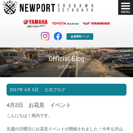
会員専用ページ
Official Blog
公式ブログ
マリンクラブ
ボート販売
2017年 4月 5日
公式ブログ
マリンライフを堪能したい！
安心・納得のボート選び！
ボート免許
シースタイル
4月2日 お花見 イベント
長年の実績と信頼！
Sea-Style
こんにちは！尾内です。
店舗情報
公式ブログ
Shop Info.
Blog
先週の日曜日にお花見イベントが開催されました！今年も沢山