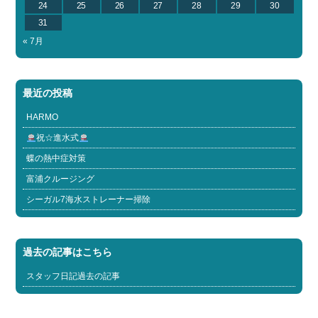
24
25
26
27
28
29
30
31
« 7月
最近の投稿
HARMO
祝☆進水式
蝶の熱中症対策
富浦クルージング
シーガル7海水ストレーナー掃除
過去の記事はこちら
スタッフ日記過去の記事