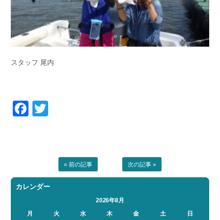
スタッフ 尾内
Facebook
Twitter
« 前の記事
次の記事 »
カレンダー
2026年8月
月
火
水
木
金
土
日