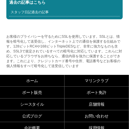
過去の記事はこちら
スタッフ日記過去の記事
お客様のプライバシーを守るためにSSLを使用しています。SSLとは、情
報を暗号化して送受信し、インターネット上での通信を保護する仕組みで
す。128ビットRC4や168ビットTripleDESなど、非常に強力なものも含
め、SSL3で規定されているすべての暗号化に対応しています。これらに対
応しているブラウザをお持ちなら、通信内容を強力に保護することができ
ます。これにより、クレジットカード番号や住所、電話番号などお客様の
個人情報をすべて暗号化して送受信しています
ホーム
マリンクラブ
ボート販売
ボート免許
シースタイル
店舗情報
公式ブログ
お問い合わせ
会社概要
採用情報