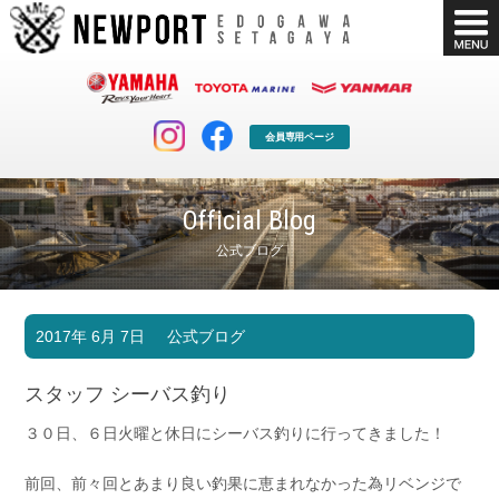
会員専用ページ
Official Blog
公式ブログ
マリンクラブ
ボート販売
2017年 6月 7日
公式ブログ
マリンライフを堪能したい！
安心・納得のボート選び！
ボート免許
シースタイル
スタッフ シーバス釣り
長年の実績と信頼！
Sea-Style
３０日、６日火曜と休日にシーバス釣りに行ってきました！
店舗情報
公式ブログ
Shop Info.
Blog
前回、前々回とあまり良い釣果に恵まれなかった為リベンジで