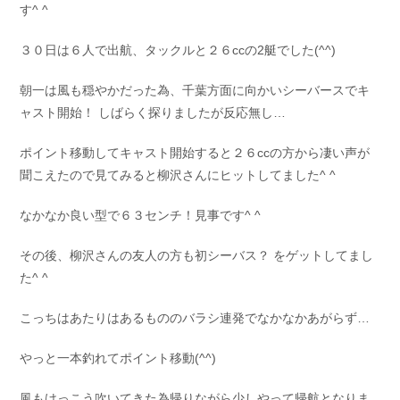
す^ ^
お問い合わせ
会社概要
Contact us
Company
３０日は６人で出航、タックルと２６ccの2艇でした(^^)
採用情報
リンク集
朝一は風も穏やかだった為、千葉方面に向かいシーバースでキ
Recruit
Link
ャスト開始！ しばらく探りましたが反応無し…
ポイント移動してキャスト開始すると２６ccの方から凄い声が
聞こえたので見てみると柳沢さんにヒットしてました^ ^
なかなか良い型で６３センチ！見事です^ ^
その後、柳沢さんの友人の方も初シーバス？ をゲットしてまし
た^ ^
こっちはあたりはあるもののバラシ連発でなかなかあがらず…
やっと一本釣れてポイント移動(^^)
風もけっこう吹いてきた為帰りながら少しやって帰航となりま