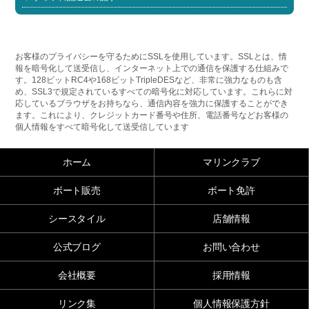
お客様のプライバシーを守るためにSSLを使用しています。SSLとは、情
報を暗号化して送受信し、インターネット上での通信を保護する仕組みで
す。128ビットRC4や168ビットTripleDESなど、非常に強力なものも含
め、SSL3で規定されているすべての暗号化に対応しています。これらに対
応しているブラウザをお持ちなら、通信内容を強力に保護することができ
ます。これにより、クレジットカード番号や住所、電話番号などお客様の
個人情報をすべて暗号化して送受信しています
ホーム
マリンクラブ
ボート販売
ボート免許
シースタイル
店舗情報
公式ブログ
お問い合わせ
会社概要
採用情報
リンク集
個人情報保護方針