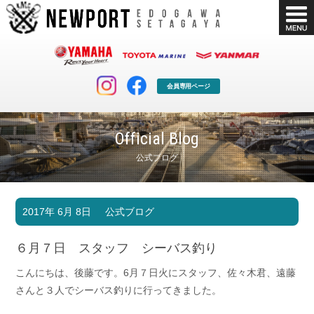
会員専用ページ
Official Blog
公式ブログ
マリンクラブ
ボート販売
2017年 6月 8日
公式ブログ
マリンライフを堪能したい！
安心・納得のボート選び！
ボート免許
シースタイル
６月７日 スタッフ シーバス釣り
長年の実績と信頼！
Sea-Style
こんにちは、後藤です。6月７日火にスタッフ、佐々木君、遠藤
店舗情報
公式ブログ
さんと３人でシーバス釣りに行ってきました。
Shop Info.
Blog