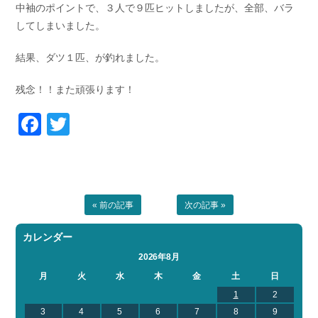
中袖のポイントで、３人で９匹ヒットしましたが、全部、バラ
お問い合わせ
会社概要
してしまいました。
Contact us
Company
結果、ダツ１匹、が釣れました。
採用情報
リンク集
Recruit
Link
残念！！また頑張ります！
Facebook
Twitter
« 前の記事
次の記事 »
カレンダー
2026年8月
月
火
水
木
金
土
日
1
2
3
4
5
6
7
8
9