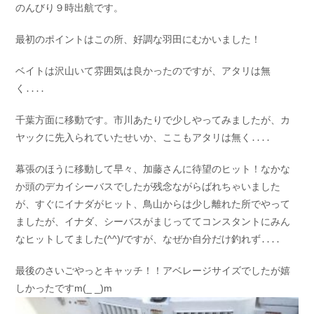
のんびり９時出航です。
お問い合わせ
会社概要
Contact us
Company
最初のポイントはこの所、好調な羽田にむかいました！
採用情報
リンク集
ベイトは沢山いて雰囲気は良かったのですが、アタリは無
Recruit
Link
く․․․․
千葉方面に移動です。市川あたりで少しやってみましたが、カ
ヤックに先入られていたせいか、ここもアタリは無く․․․․
幕張のほうに移動して早々、加藤さんに待望のヒット！なかな
か頭のデカイシーバスでしたが残念ながらばれちゃいました
が、すぐにイナダがヒット、鳥山からは少し離れた所でやって
ましたが、イナダ、シーバスがまじっててコンスタントにみん
なヒットしてました(^^)/ですが、なぜか自分だけ釣れず․․․․
最後のさいごやっとキャッチ！！アベレージサイズでしたが嬉
しかったですm(_ _)m