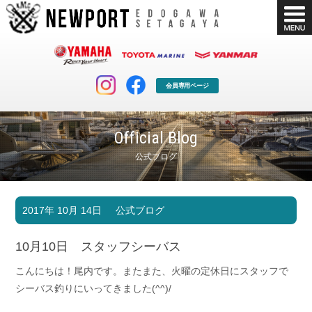
会員専用ページ
Official Blog
公式ブログ
マリンクラブ
ボート販売
2017年 10月 14日
公式ブログ
マリンライフを堪能したい！
安心・納得のボート選び！
ボート免許
シースタイル
10月10日 スタッフシーバス
長年の実績と信頼！
Sea-Style
こんにちは！尾内です。またまた、火曜の定休日にスタッフで
店舗情報
公式ブログ
シーバス釣りにいってきました(^^)/
Shop Info.
Blog