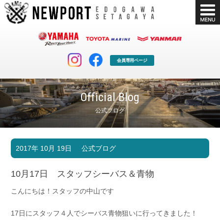
会員専用ページ
Official Blog
公式ブログ
マリンクラブ
ボート販売
2017年 10月 19日
公式ブログ
マリンライフを堪能したい！
安心・納得のボート選び！
ボート免許
シースタイル
10月17日 スタッフシーバス＆青物
長年の実績と信頼！
Sea-Style
こんにちは！スタッフの中山です
店舗情報
公式ブログ
Shop Info.
Blog
17日にスタッフ４人でシーバス青物狙いに行ってきました！