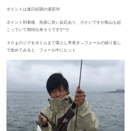
お問い合わせ
会社概要
ポイントは連日好調の浦安沖
Contact us
Company
ポイント到着後、魚探に良い反応あり、小さいですが鳥山も起
採用情報
リンク集
こっていて期待出来そうです!(^^)!
Recruit
Link
３０ｇのジグをボトムまで落とし早巻き→フォールの繰り返し
で攻めてみると、フォール中にヒット