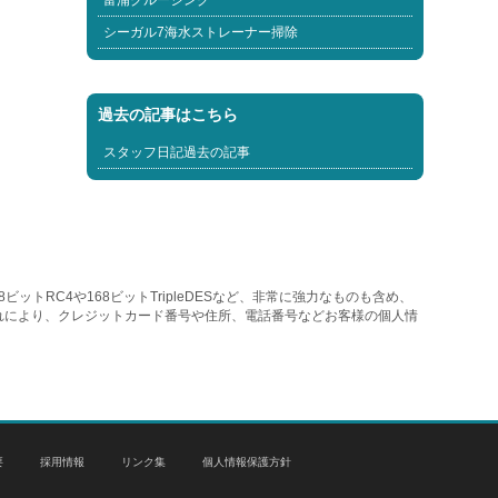
富浦クルージング
シーガル7海水ストレーナー掃除
過去の記事はこちら
スタッフ日記過去の記事
トRC4や168ビットTripleDESなど、非常に強力なものも含め、
れにより、クレジットカード番号や住所、電話番号などお客様の個人情
要
採用情報
リンク集
個人情報保護方針