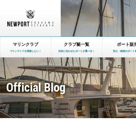
マリンクラブ
クラブ艇一覧
ボート販
マリンライフを堪能したい！
目的に合わせたボートが選べる！
安心・納得のボート
Official Blog