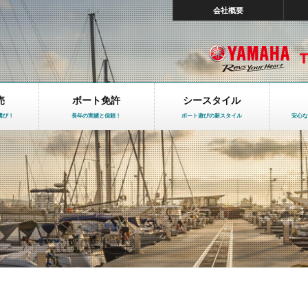
会社概要
売
ボート免許
シースタイル
選び！
長年の実績と信頼！
ボート遊びの新スタイル
安心な