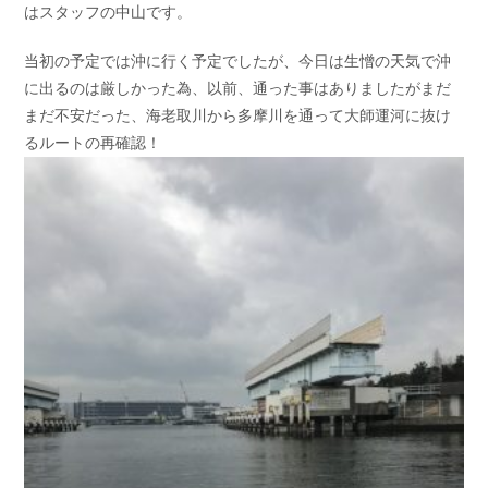
はスタッフの中山です。
お問い合わせ
会社概要
Contact us
Company
当初の予定では沖に行く予定でしたが、今日は生憎の天気で沖
に出るのは厳しかった為、以前、通った事はありましたがまだ
採用情報
リンク集
Recruit
Link
まだ不安だった、海老取川から多摩川を通って大師運河に抜け
るルートの再確認！