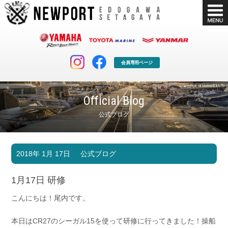
会員専用ページ
Official Blog
公式ブログ
マリンクラブ
ボート販売
2018年 1月 17日
公式ブログ
マリンライフを堪能したい！
安心・納得のボート選び！
ボート免許
シースタイル
1月17日 研修
長年の実績と信頼！
Sea-Style
こんにちは！尾内です。
店舗情報
公式ブログ
Shop Info.
Blog
本日はCR27のシーガル15を使って研修に行ってきました！操船