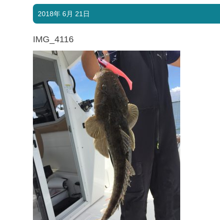
2018年 6月 21日
IMG_4116