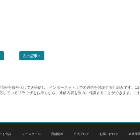
事
次の記事 »
情報を暗号化して送受信し、インターネット上での通信を保護する仕組みです。128ビッ
対応しているブラウザをお持ちなら、通信内容を強力に保護することができます。こ
ート免許
シースタイル
店舗情報
公式ブログ
お問い合わせ
会社概