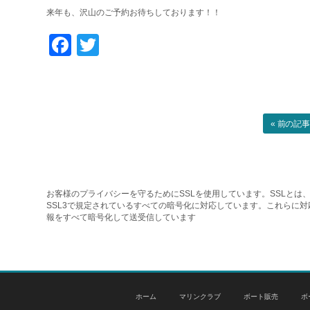
来年も、沢山のご予約お待ちしております！！
Facebook
Twitter
« 前の記
お客様のプライバシーを守るためにSSLを使用しています。SSLとは、
SSL3で規定されているすべての暗号化に対応しています。これらに
報をすべて暗号化して送受信しています
ホーム
マリンクラブ
ボート販売
ボ