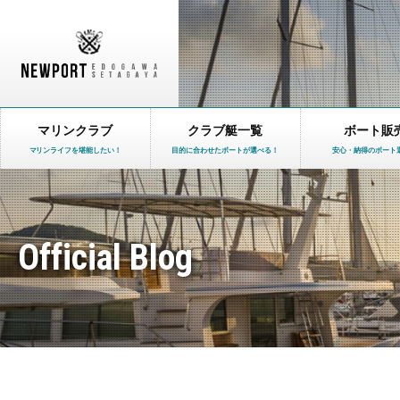
マリンクラブ
クラブ艇一覧
ボート販
マリンライフを堪能したい！
目的に合わせたボートが選べる！
安心・納得のボート
Official Blog