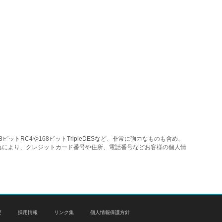
トRC4や168ビットTripleDESなど、非常に強力なものも含め、
れにより、クレジットカード番号や住所、電話番号などお客様の個人情
要
採用情報
リンク集
個人情報保護方針