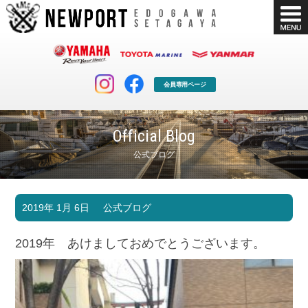
会員専用ページ
Official Blog
公式ブログ
マリンクラブ
ボート販売
2019年 1月 6日
公式ブログ
マリンライフを堪能したい！
安心・納得のボート選び！
ボート免許
シースタイル
2019年 あけましておめでとうございます。
長年の実績と信頼！
Sea-Style
店舗情報
公式ブログ
Shop Info.
Blog