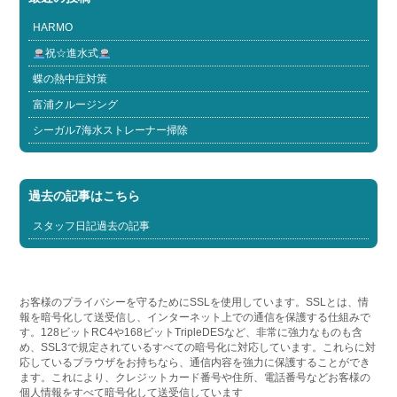
HARMO
祝☆進水式
蝶の熱中症対策
富浦クルージング
シーガル7海水ストレーナー掃除
過去の記事はこちら
スタッフ日記過去の記事
お客様のプライバシーを守るためにSSLを使用しています。SSLとは、情
報を暗号化して送受信し、インターネット上での通信を保護する仕組みで
す。128ビットRC4や168ビットTripleDESなど、非常に強力なものも含
め、SSL3で規定されているすべての暗号化に対応しています。これらに対
応しているブラウザをお持ちなら、通信内容を強力に保護することができ
ます。これにより、クレジットカード番号や住所、電話番号などお客様の
個人情報をすべて暗号化して送受信しています