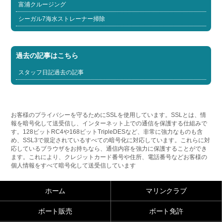
富浦クルージング
シーガル7海水ストレーナー掃除
過去の記事はこちら
スタッフ日記過去の記事
お客様のプライバシーを守るためにSSLを使用しています。SSLとは、情
報を暗号化して送受信し、インターネット上での通信を保護する仕組みで
す。128ビットRC4や168ビットTripleDESなど、非常に強力なものも含
め、SSL3で規定されているすべての暗号化に対応しています。これらに対
応しているブラウザをお持ちなら、通信内容を強力に保護することができ
ます。これにより、クレジットカード番号や住所、電話番号などお客様の
個人情報をすべて暗号化して送受信しています
ホーム
マリンクラブ
ボート販売
ボート免許