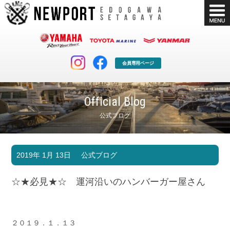
会員専用ページ
Official Blog
公式ブログ
マリンクラブ
ボート販売
2019年 1月 13日
公式ブログ
マリンライフを堪能したい！
安心・納得のボート選び！
ボート免許
シースタイル
☆★必見★☆ 運河沿いのハンバーガー屋さん
長年の実績と信頼！
Sea-Style
店舗情報
公式ブログ
Shop Info.
Blog
２０１９．１．１３