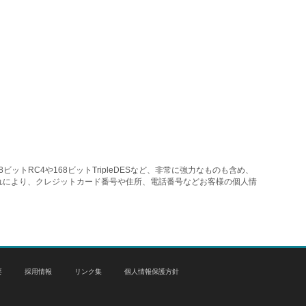
トRC4や168ビットTripleDESなど、非常に強力なものも含め、
れにより、クレジットカード番号や住所、電話番号などお客様の個人情
要
採用情報
リンク集
個人情報保護方針