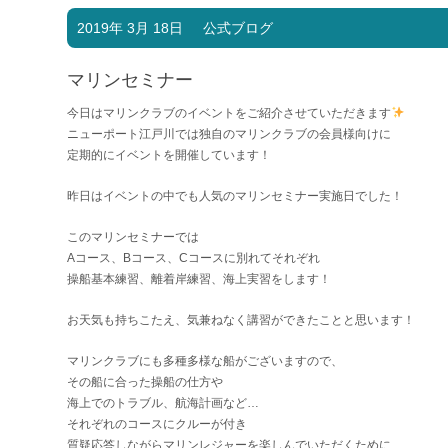
2019年 3月 18日
公式ブログ
マリンセミナー
今日はマリンクラブのイベントをご紹介させていただきます
ニューポート江戸川では独自のマリンクラブの会員様向けに
定期的にイベントを開催しています！
昨日はイベントの中でも人気のマリンセミナー実施日でした！
このマリンセミナーでは
Aコース、Bコース、Cコースに別れてそれぞれ
操船基本練習、離着岸練習、海上実習をします！
お天気も持ちこたえ、気兼ねなく講習ができたことと思います！
マリンクラブにも多種多様な船がございますので、
その船に合った操船の仕方や
海上でのトラブル、航海計画など…
それぞれのコースにクルーが付き
質疑応答しながらマリンレジャーを楽しんでいただくために