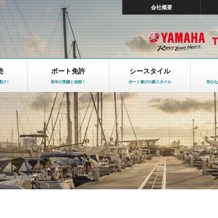
会社概要
売
ボート免許
シースタイル
選び！
長年の実績と信頼！
ボート遊びの新スタイル
安心な