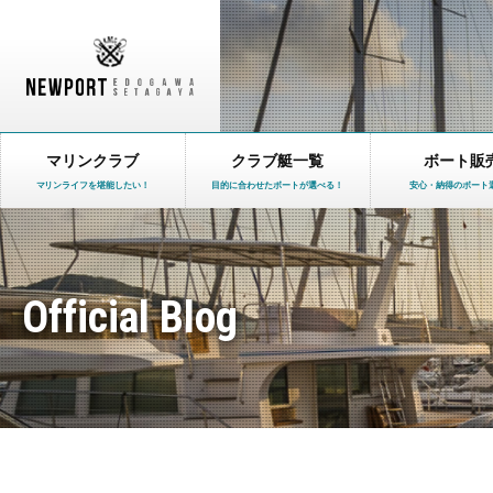
マリンクラブ
クラブ艇一覧
ボート販
マリンライフを堪能したい！
目的に合わせたボートが選べる！
安心・納得のボート
Official Blog