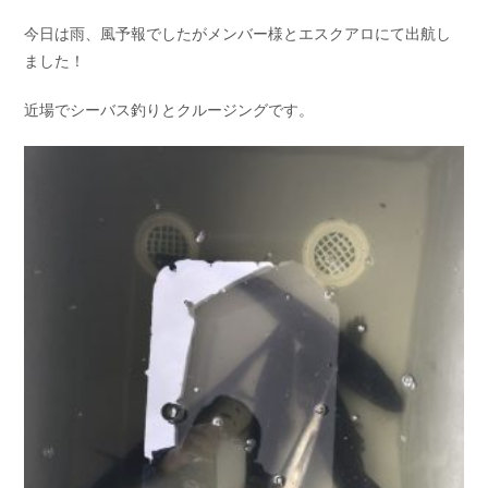
お問い合わせ
会社概要
今日は雨、風予報でしたがメンバー様とエスクアロにて出航し
Contact us
Company
ました！
採用情報
リンク集
近場でシーバス釣りとクルージングです。
Recruit
Link