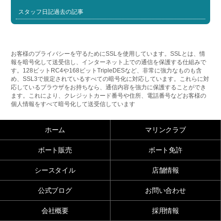
スタッフ日記過去の記事
お客様のプライバシーを守るためにSSLを使用しています。SSLとは、情
報を暗号化して送受信し、インターネット上での通信を保護する仕組みで
す。128ビットRC4や168ビットTripleDESなど、非常に強力なものも含
め、SSL3で規定されているすべての暗号化に対応しています。これらに対
応しているブラウザをお持ちなら、通信内容を強力に保護することができ
ます。これにより、クレジットカード番号や住所、電話番号などお客様の
個人情報をすべて暗号化して送受信しています
ホーム
マリンクラブ
ボート販売
ボート免許
シースタイル
店舗情報
公式ブログ
お問い合わせ
会社概要
採用情報