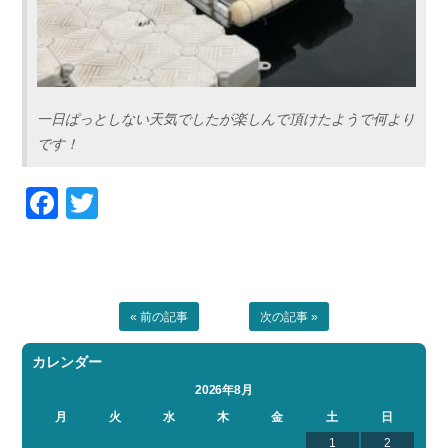
一日ぱっとしない天気でしたが楽しんで頂けたようで何より
です！
Facebook
Twitter
« 前の記事
次の記事 »
カレンダー
2026年8月
月
火
水
木
金
土
日
1
2