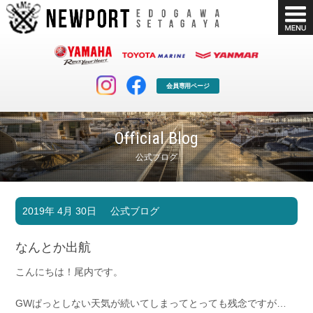
会員専用ページ
Official Blog
公式ブログ
マリンクラブ
ボート販売
2019年 4月 30日
公式ブログ
マリンライフを堪能したい！
安心・納得のボート選び！
ボート免許
シースタイル
なんとか出航
長年の実績と信頼！
Sea-Style
こんにちは！尾内です。
店舗情報
公式ブログ
Shop Info.
Blog
GWぱっとしない天気が続いてしまってとっても残念ですが…