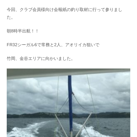
お問い合わせ
会社概要
今回、クラブ会員様向け会報紙の釣り取材に行って参りまし
Contact us
Company
た。
採用情報
リンク集
朝8時半出航！！
Recruit
Link
FR32シーガル6で常務と2人、アオリイカ狙いで
竹岡、金谷エリアに向かいました。