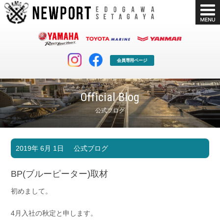
会員専用ページ
Official Blog
公式ブログ
マリンクラブ
ボート販売
2019年 6月 1日
公式ブログ
マリンライフを堪能したい！
安心・納得のボート選び！
ボート免許
シースタイル
BP(ブルーピーター)取材
長年の実績と信頼！
Sea-Style
初めまして。
店舗情報
公式ブログ
Shop Info.
Blog
4月入社の秋定と申します。