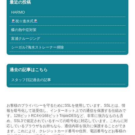
最近の投稿
HARMO
祝☆進水式
蝶の熱中症対策
富浦クルージング
シーガル7海水ストレーナー掃除
過去の記事はこちら
スタッフ日記過去の記事
お客様のプライバシーを守るためにSSLを使用しています。SSLとは、情
報を暗号化して送受信し、インターネット上での通信を保護する仕組みで
す。128ビットRC4や168ビットTripleDESなど、非常に強力なものも含
め、SSL3で規定されているすべての暗号化に対応しています。これらに対
応しているブラウザをお持ちなら、通信内容を強力に保護することができ
ます。これにより、クレジットカード番号や住所、電話番号などお客様の