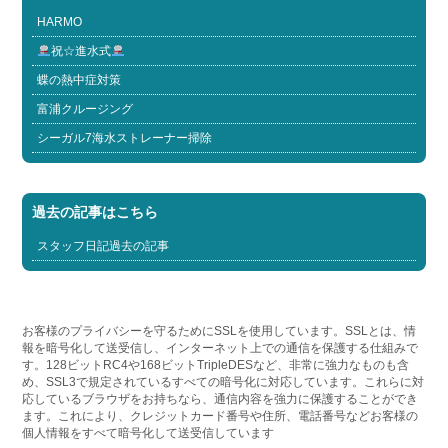
HARMO
祝☆進水式
蝶の熱中症対策
富浦クルージング
シーガル7海水ストレーナー掃除
過去の記事はこちら
スタッフ日記過去の記事
お客様のプライバシーを守るためにSSLを使用しています。SSLとは、情
報を暗号化して送受信し、インターネット上での通信を保護する仕組みで
す。128ビットRC4や168ビットTripleDESなど、非常に強力なものも含
め、SSL3で規定されているすべての暗号化に対応しています。これらに対
応しているブラウザをお持ちなら、通信内容を強力に保護することができ
ます。これにより、クレジットカード番号や住所、電話番号などお客様の
個人情報をすべて暗号化して送受信しています