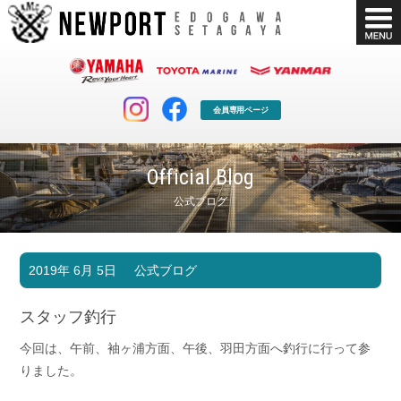
会員専用ページ
Official Blog
公式ブログ
マリンクラブ
ボート販売
2019年 6月 5日
公式ブログ
マリンライフを堪能したい！
安心・納得のボート選び！
ボート免許
シースタイル
スタッフ釣行
長年の実績と信頼！
Sea-Style
今回は、午前、袖ヶ浦方面、午後、羽田方面へ釣行に行って参
店舗情報
公式ブログ
りました。
Shop Info.
Blog