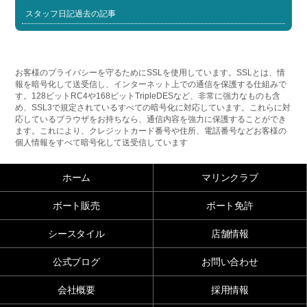
スタッフ日記過去の記事
お客様のプライバシーを守るためにSSLを使用しています。SSLとは、情
報を暗号化して送受信し、インターネット上での通信を保護する仕組みで
す。128ビットRC4や168ビットTripleDESなど、非常に強力なものも含
め、SSL3で規定されているすべての暗号化に対応しています。これらに対
応しているブラウザをお持ちなら、通信内容を強力に保護することができ
ます。これにより、クレジットカード番号や住所、電話番号などお客様の
個人情報をすべて暗号化して送受信しています
ホーム
マリンクラブ
ボート販売
ボート免許
シースタイル
店舗情報
公式ブログ
お問い合わせ
会社概要
採用情報