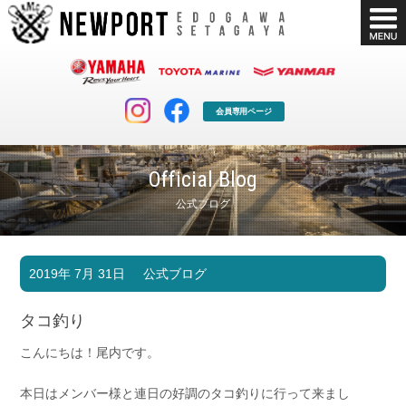
会員専用ページ
Official Blog
公式ブログ
マリンクラブ
ボート販売
2019年 7月 31日
公式ブログ
マリンライフを堪能したい！
安心・納得のボート選び！
ボート免許
シースタイル
タコ釣り
長年の実績と信頼！
Sea-Style
こんにちは！尾内です。
店舗情報
公式ブログ
Shop Info.
Blog
本日はメンバー様と連日の好調のタコ釣りに行って来まし