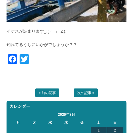
イケスが詰まります_:(´ཀ`」 ∠):
釣れてるうちにいかがでしょうか？？
Facebook
Twitter
« 前の記事
次の記事 »
カレンダー
2026年8月
月
火
水
木
金
土
日
1
2