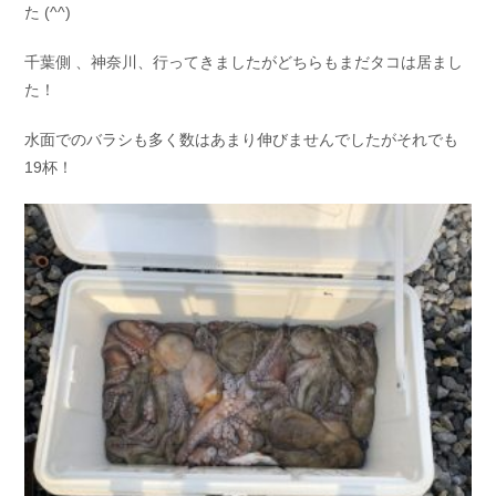
た
(^^)
お問い合わせ
会社概要
Contact us
Company
千葉側 、神奈川、行ってきましたがどちらもまだタコは居まし
た！
採用情報
リンク集
Recruit
Link
水面でのバラシも多く数はあまり伸びませんでしたがそれでも
19杯！