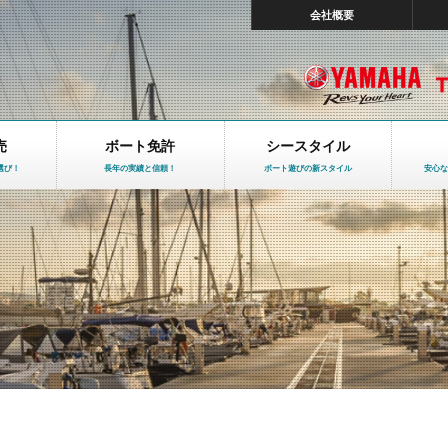
会社概要
売
ボート免許
シースタイル
選び！
長年の実績と信頼！
ボート遊びの新スタイル
安心な