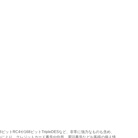
トRC4や168ビットTripleDESなど、非常に強力なものも含め、
れにより、クレジットカード番号や住所、電話番号などお客様の個人情