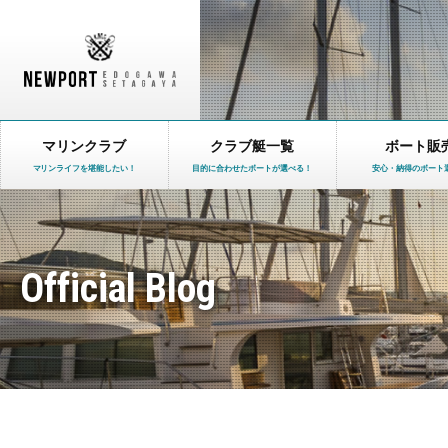
マリンクラブ
クラブ艇一覧
ボート販
マリンライフを堪能したい！
目的に合わせたボートが選べる！
安心・納得のボート
Official Blog