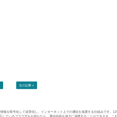
事
次の記事 »
情報を暗号化して送受信し、インターネット上での通信を保護する仕組みです。128ビッ
対応しているブラウザをお持ちなら、通信内容を強力に保護することができます。こ