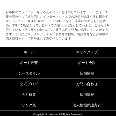
お客様のプライバシーを守るためにSSLを使用しています。SSLとは、情
報を暗号化して送受信し、インターネット上での通信を保護する仕組みで
す。128ビットRC4や168ビットTripleDESなど、非常に強力なものも含
め、SSL3で規定されているすべての暗号化に対応しています。これらに対
応しているブラウザをお持ちなら、通信内容を強力に保護することができ
ます。これにより、クレジットカード番号や住所、電話番号などお客様の
個人情報をすべて暗号化して送受信しています
ホーム
マリンクラブ
ボート販売
ボート免許
シースタイル
店舗情報
公式ブログ
お問い合わせ
会社概要
採用情報
リンク集
個人情報保護方針
Copyright © Newport All Rights Reserved.