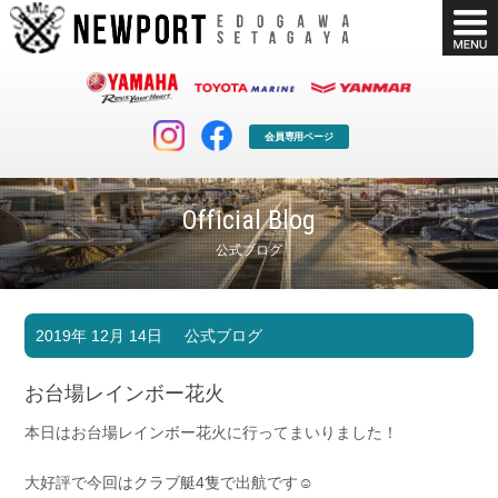
会員専用ページ
Official Blog
公式ブログ
マリンクラブ
ボート販売
2019年 12月 14日
公式ブログ
マリンライフを堪能したい！
安心・納得のボート選び！
ボート免許
シースタイル
お台場レインボー花火
長年の実績と信頼！
Sea-Style
本日はお台場レインボー花火に行ってまいりました！
店舗情報
公式ブログ
Shop Info.
Blog
大好評で今回はクラブ艇4隻で出航です☺︎