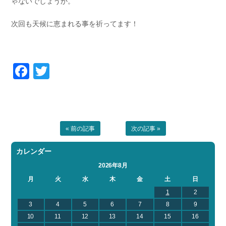
ゃないでしょうか。
次回も天候に恵まれる事を祈ってます！
Facebook
Twitter
« 前の記事
次の記事 »
カレンダー
2026年8月
月
火
水
木
金
土
日
1
2
3
4
5
6
7
8
9
10
11
12
13
14
15
16