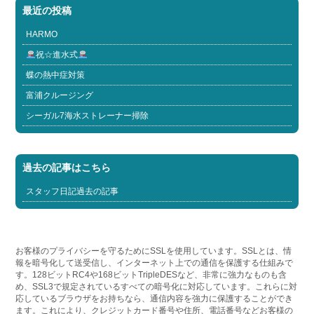
最近の投稿
HARMO
祝☆進水式
蝶の熱中症対策
富浦クルージング
シーガル7海水ストレーナー掃除
過去の記事はこちら
スタッフ日記過去の記事
お客様のプライバシーを守るためにSSLを使用しています。SSLとは、情
報を暗号化して送受信し、インターネット上での通信を保護する仕組みで
す。128ビットRC4や168ビットTripleDESなど、非常に強力なものも含
め、SSL3で規定されているすべての暗号化に対応しています。これらに対
応しているブラウザをお持ちなら、通信内容を強力に保護することができ
ます。これにより、クレジットカード番号や住所、電話番号などお客様の