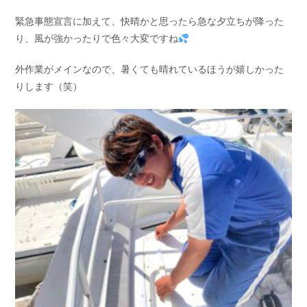
お問い合わせ
会社概要
緊急事態宣言に加えて、快晴かと思ったら急な夕立ちが降った
Contact us
Company
り、風が強かったりで色々大変ですね
採用情報
リンク集
外作業がメインなので、暑くても晴れているほうが嬉しかった
Recruit
Link
りします（笑）