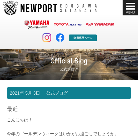
会員専用ページ
Official Blog
公式ブログ
マリンクラブ
ボート販売
2021年 5月 3日
公式ブログ
マリンライフを堪能したい！
安心・納得のボート選び！
ボート免許
シースタイル
最近
長年の実績と信頼！
Sea-Style
こんにちは！
店舗情報
公式ブログ
Shop Info.
Blog
今年のゴールデンウィークはいかがお過ごしでしょうか。