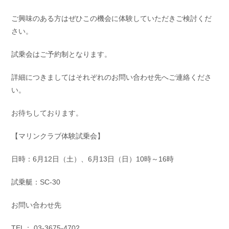
お問い合わせ
会社概要
ご興味のある方はぜひこの機会に体験していただきご検討くだ
Contact us
Company
さい。
採用情報
リンク集
Recruit
Link
試乗会はご予約制となります。
詳細につきましてはそれぞれのお問い合わせ先へご連絡くださ
い。
お待ちしております。
【マリンクラブ体験試乗会】
日時：6月12日（土）、6月13日（日）10時～16時
試乗艇：SC-30
お問い合わせ先
TEL： 03-3675-4702