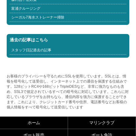
富浦クルージング
シーガル7海水ストレーナー掃除
過去の記事はこちら
スタッフ日記過去の記事
お客様のプライバシーを守るためにSSLを使用しています。SSLとは、情
報を暗号化して送受信し、インターネット上での通信を保護する仕組みで
す。128ビットRC4や168ビットTripleDESなど、非常に強力なものも含
め、SSL3で規定されているすべての暗号化に対応しています。これらに対
応しているブラウザをお持ちなら、通信内容を強力に保護することができ
ます。これにより、クレジットカード番号や住所、電話番号などお客様の
個人情報をすべて暗号化して送受信しています
ホーム
マリンクラブ
ボート販売
ボート免許