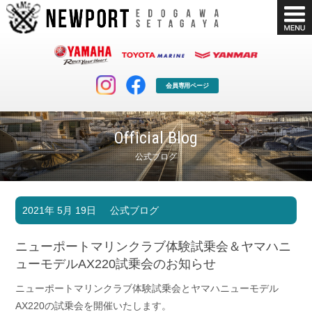
会員専用ページ
Official Blog
公式ブログ
マリンクラブ
ボート販売
2021年 5月 19日
公式ブログ
マリンライフを堪能したい！
安心・納得のボート選び！
ボート免許
シースタイル
ニューポートマリンクラブ体験試乗会＆ヤマハニ
長年の実績と信頼！
Sea-Style
ューモデルAX220試乗会のお知らせ
店舗情報
公式ブログ
ニューポートマリンクラブ体験試乗会とヤマハニューモデル
Shop Info.
Blog
AX220の試乗会を開催いたします。