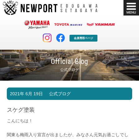
会員専用ページ
Official Blog
公式ブログ
マリンクラブ
ボート販売
2021年 6月 19日
公式ブログ
マリンライフを堪能したい！
安心・納得のボート選び！
ボート免許
シースタイル
スケグ塗装
長年の実績と信頼！
Sea-Style
こんにちは！
店舗情報
公式ブログ
Shop Info.
Blog
関東も梅雨入り宣言が出ましたが、みなさん元気お過ごしでし