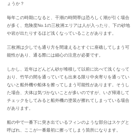
ょうか？
お問い合わせ
会社概要
Contact us
Company
毎年この時期になると、干潮の時間帯は恐ろしく潮が引く場合
が多く、危険度No.1の三枚洲エリアは人が入ったり、下の砂地
採用情報
リンク集
Recruit
Link
や岩が出たりするほど浅くなっていることがあります。
三枚洲は少しでも通り方を間違えるとすぐに座礁してしまう可
能性があり、通る際には細心の注意が必要です。
しかし、近年はどんどん砂が堆積して以前に比べて浅くなって
おり、竹竿の間を通っていても出来る限り中央寄りを通ってい
ないと船外機や船体を擦ってしまう可能性があります。そうし
た場合、大体は気づかないことが多いのですが、いざ帰港して
チェックをしてみると船外機の塗装が擦れてしまっている場合
があります。
船の中で一番下に突き出ているフィンのような部分はスケグと
呼ばれ、ここが一番最初に擦ってしまう箇所になります。