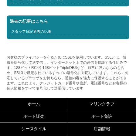
過去の記事はこちら
スタッフ日記過去の記事
お客様のプライバシーを守るためにSSLを使用しています。SSLとは、情
報を暗号化して送受信し、インターネット上での通信を保護する仕組みで
す。128ビットRC4や168ビットTripleDESなど、非常に強力なものも含
め、SSL3で規定されているすべての暗号化に対応しています。これらに対
応しているブラウザをお持ちなら、通信内容を強力に保護することができ
ます。これにより、クレジットカード番号や住所、電話番号などお客様の
個人情報をすべて暗号化して送受信しています
ホーム
マリンクラブ
ボート販売
ボート免許
シースタイル
店舗情報