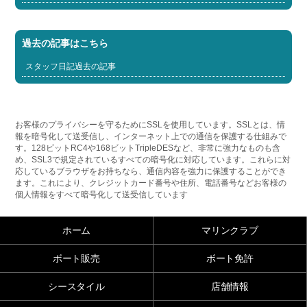
過去の記事はこちら
スタッフ日記過去の記事
お客様のプライバシーを守るためにSSLを使用しています。SSLとは、情
報を暗号化して送受信し、インターネット上での通信を保護する仕組みで
す。128ビットRC4や168ビットTripleDESなど、非常に強力なものも含
め、SSL3で規定されているすべての暗号化に対応しています。これらに対
応しているブラウザをお持ちなら、通信内容を強力に保護することができ
ます。これにより、クレジットカード番号や住所、電話番号などお客様の
個人情報をすべて暗号化して送受信しています
ホーム
マリンクラブ
ボート販売
ボート免許
シースタイル
店舗情報