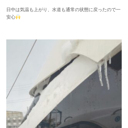
お問い合わせ
会社概要
日中は気温も上がり、水道も通常の状態に戻ったので一
Contact us
Company
安心
採用情報
リンク集
Recruit
Link