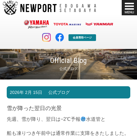
会員専用ページ
Official Blog
公式ブログ
マリンクラブ
ボート販売
2026年 2月 15日
公式ブログ
マリンライフを堪能したい！
安心・納得のボート選び！
ボート免許
シースタイル
雪が降った翌日の光景
長年の実績と信頼！
Sea-Style
先週、雪が降り、翌日は−2℃予報
水道管と
店舗情報
公式ブログ
Shop Info.
Blog
船も凍りつき午前中は通常作業に支障をきたしました。