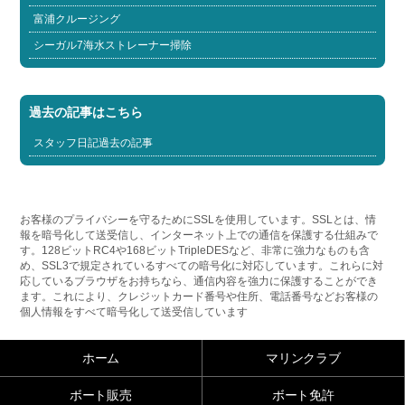
富浦クルージング
シーガル7海水ストレーナー掃除
過去の記事はこちら
スタッフ日記過去の記事
お客様のプライバシーを守るためにSSLを使用しています。SSLとは、情
報を暗号化して送受信し、インターネット上での通信を保護する仕組みで
す。128ビットRC4や168ビットTripleDESなど、非常に強力なものも含
め、SSL3で規定されているすべての暗号化に対応しています。これらに対
応しているブラウザをお持ちなら、通信内容を強力に保護することができ
ます。これにより、クレジットカード番号や住所、電話番号などお客様の
個人情報をすべて暗号化して送受信しています
ホーム
マリンクラブ
ボート販売
ボート免許