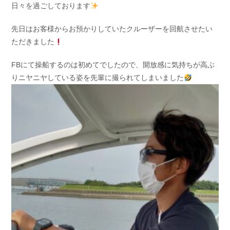
日々を過ごしております
お問い合わせ
会社概要
Contact us
Company
先日はお客様からお預かりしていたクルーザーを回航させたい
ただきました
採用情報
リンク集
Recruit
Link
FBにて操船するのは初めてでしたので、開放感に気持ちが高ぶ
りニヤニヤしている姿を先輩に撮られてしまいました