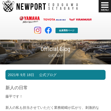
会員専用ページ
Official Blog
公式ブログ
マリンクラブ
ボート販売
2021年 9月 18日
公式ブログ
マリンライフを堪能したい！
安心・納得のボート選び！
ボート免許
シースタイル
新人の日常
長年の実績と信頼！
Sea-Style
藤平です！
店舗情報
公式ブログ
Shop Info.
Blog
新人の私も担当させていただく業務範疇が広がり、刺激的な