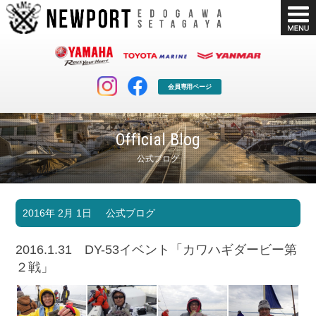
会員専用ページ
Official Blog
公式ブログ
マリンクラブ
ボート販売
2016年 2月 1日
公式ブログ
マリンライフを堪能したい！
安心・納得のボート選び！
ボート免許
シースタイル
2016.1.31 DY-53イベント「カワハギダービー第
長年の実績と信頼！
Sea-Style
２戦」
店舗情報
公式ブログ
Shop Info.
Blog