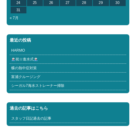
24
25
26
27
28
29
30
31
« 7月
最近の投稿
HARMO
祝☆進水式
蝶の熱中症対策
富浦クルージング
シーガル7海水ストレーナー掃除
過去の記事はこちら
スタッフ日記過去の記事