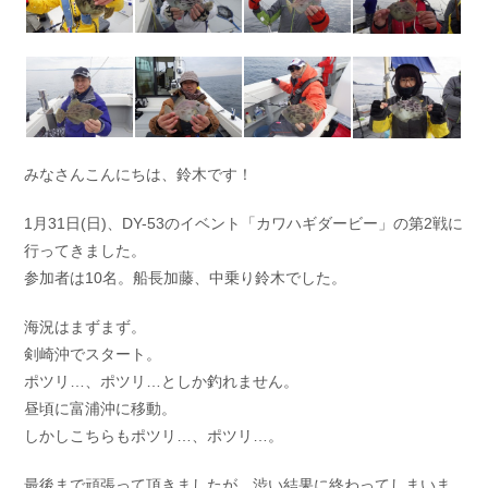
お問い合わせ
会社概要
Contact us
Company
採用情報
リンク集
Recruit
Link
みなさんこんにちは、鈴木です！
1月31日(日)、DY-53のイベント「カワハギダービー」の第2戦に
行ってきました。
参加者は10名。船長加藤、中乗り鈴木でした。
海況はまずまず。
剣崎沖でスタート。
ポツリ…、ポツリ…としか釣れません。
昼頃に富浦沖に移動。
しかしこちらもポツリ…、ポツリ…。
最後まで頑張って頂きましたが、渋い結果に終わってしまいま