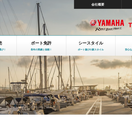
会社概要
売
ボート免許
シースタイル
選び！
長年の実績と信頼！
ボート遊びの新スタイル
安心な