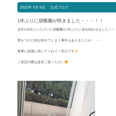
2022年 5月 6日
公式ブログ
1年ぶりに胡蝶蘭が咲きました・・・！！
去年の6月にいただいた胡蝶蘭が1年ぶりに花を咲かせました！！
蕾をつけた枝が折れてしまう事件もありましたが・・・
無事に綺麗に咲いてくれて一安心です
ご来店の際は是非ご覧ください