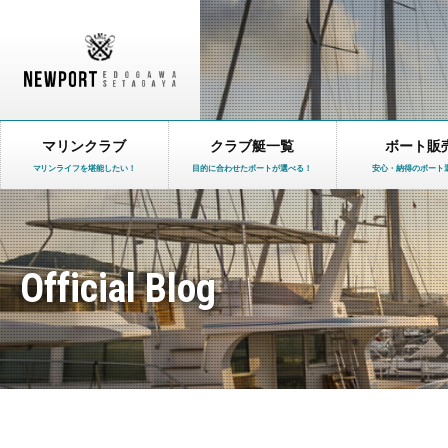
マリンクラブ
クラブ艇一覧
ボート販
マリンライフを堪能したい！
目的に合わせたボートが選べる！
安心・納得のボート
Official Blog