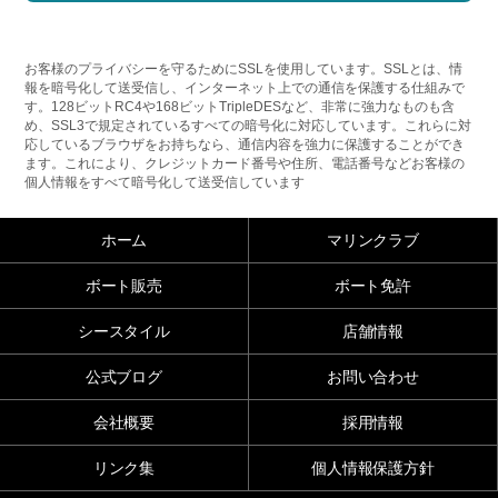
お客様のプライバシーを守るためにSSLを使用しています。SSLとは、情
報を暗号化して送受信し、インターネット上での通信を保護する仕組みで
す。128ビットRC4や168ビットTripleDESなど、非常に強力なものも含
め、SSL3で規定されているすべての暗号化に対応しています。これらに対
応しているブラウザをお持ちなら、通信内容を強力に保護することができ
ます。これにより、クレジットカード番号や住所、電話番号などお客様の
個人情報をすべて暗号化して送受信しています
ホーム
マリンクラブ
ボート販売
ボート免許
シースタイル
店舗情報
公式ブログ
お問い合わせ
会社概要
採用情報
リンク集
個人情報保護方針