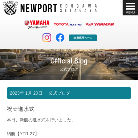
会員専用ページ
Official Blog
公式ブログ
マリンクラブ
ボート販売
2023年 1月 29日
公式ブログ
マリンライフを堪能したい！
安心・納得のボート選び！
ボート免許
シースタイル
祝☆進水式
長年の実績と信頼！
Sea-Style
本日、新艇の進水式を行いました。
店舗情報
公式ブログ
Shop Info.
Blog
納艇【YFR-27】