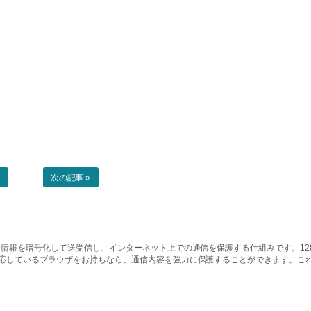
事
次の記事 »
情報を暗号化して送受信し、インターネット上での通信を保護する仕組みです。128ビッ
対応しているブラウザをお持ちなら、通信内容を強力に保護することができます。こ