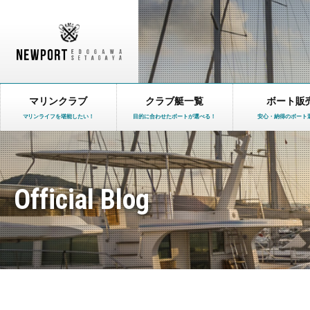
マリンクラブ
クラブ艇一覧
ボート販
マリンライフを堪能したい！
目的に合わせたボートが選べる！
安心・納得のボート
Official Blog