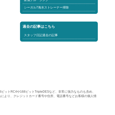
富浦クルージング
シーガル7海水ストレーナー掃除
過去の記事はこちら
スタッフ日記過去の記事
トRC4や168ビットTripleDESなど、非常に強力なものも含め、
れにより、クレジットカード番号や住所、電話番号などお客様の個人情