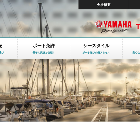
会社概要
売
ボート免許
シースタイル
選び！
長年の実績と信頼！
ボート遊びの新スタイル
安心な