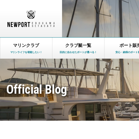
マリンクラブ
クラブ艇一覧
ボート販
マリンライフを堪能したい！
目的に合わせたボートが選べる！
安心・納得のボート
Official Blog