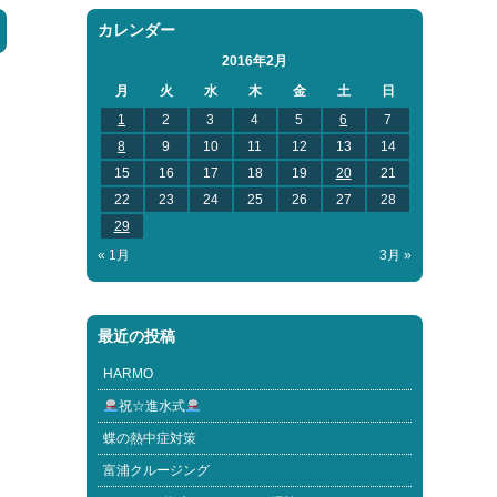
カレンダー
2016年2月
月
火
水
木
金
土
日
1
2
3
4
5
6
7
8
9
10
11
12
13
14
15
16
17
18
19
20
21
22
23
24
25
26
27
28
29
« 1月
3月 »
最近の投稿
HARMO
祝☆進水式
蝶の熱中症対策
富浦クルージング