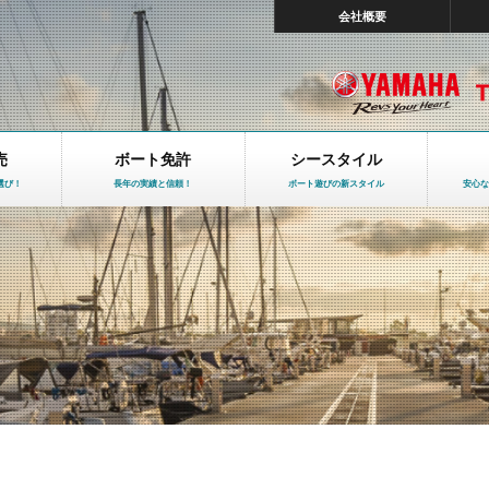
会社概要
売
ボート免許
シースタイル
選び！
長年の実績と信頼！
ボート遊びの新スタイル
安心な