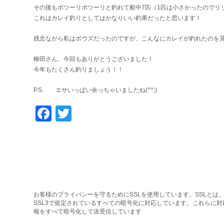
その後もポツーリポツーリと釣れて船中7匹（1匹は小さかったのでリ
これはカレイ釣りとしてはかなりいい釣果だったと思います！
残念ながら私はボウズだったのですが、こんなにカレイが釣れたのを
柳田さん、今回もありがとうございました！
今年もたくさん釣りましょう！！
P.S. エサいっぱい余っちゃいましたね(^^;)
Facebook
Twitter
お客様のプライバシーを守るためにSSLを使用しています。SSLとは、
SSL3で規定されているすべての暗号化に対応しています。これらに
報をすべて暗号化して送受信しています