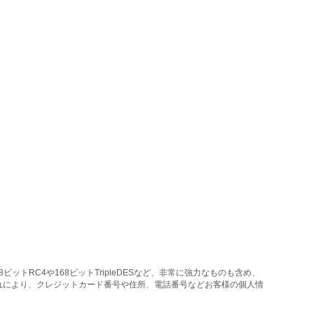
トRC4や168ビットTripleDESなど、非常に強力なものも含め、
れにより、クレジットカード番号や住所、電話番号などお客様の個人情