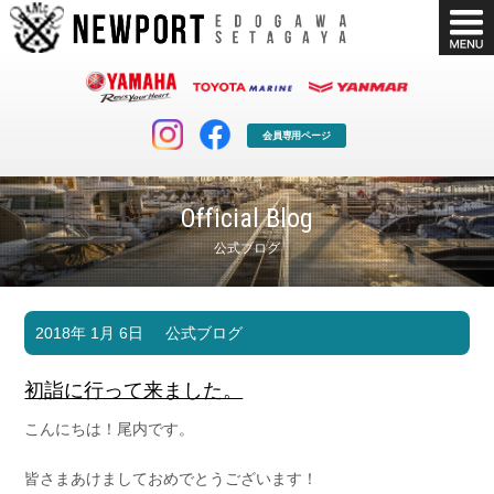
会員専用ページ
Official Blog
公式ブログ
マリンクラブ
ボート販売
2018年 1月 6日
公式ブログ
マリンライフを堪能したい！
安心・納得のボート選び！
ボート免許
シースタイル
初詣に行って来ました。
長年の実績と信頼！
Sea-Style
こんにちは！尾内です。
店舗情報
公式ブログ
Shop Info.
Blog
皆さまあけましておめでとうございます！