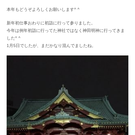
お問い合わせ
会社概要
本年もどうぞよろしくお願いします^ ^
Contact us
Company
新年初仕事おわりに初詣に行って参りました。
採用情報
リンク集
今年は例年初詣に行ってた神社ではなく神田明神に行ってきま
Recruit
Link
した^ ^
1月5日でしたが、まだかなり混んでましたね。