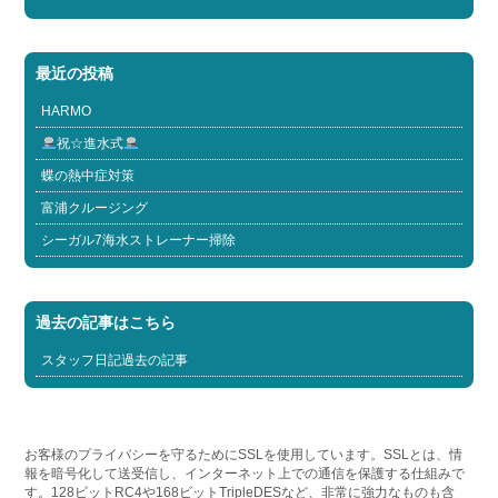
最近の投稿
HARMO
祝☆進水式
蝶の熱中症対策
富浦クルージング
シーガル7海水ストレーナー掃除
過去の記事はこちら
スタッフ日記過去の記事
お客様のプライバシーを守るためにSSLを使用しています。SSLとは、情
報を暗号化して送受信し、インターネット上での通信を保護する仕組みで
す。128ビットRC4や168ビットTripleDESなど、非常に強力なものも含