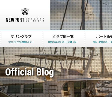
マリンクラブ
クラブ艇一覧
ボート販
マリンライフを堪能したい！
目的に合わせたボートが選べる！
安心・納得のボート
Official Blog