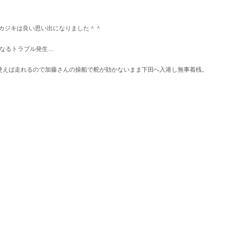
初カジキは良い思い出になりました＾＾
なるトラブル発生…
使えば走れるので加藤さんの操船で舵が効かないまま下田へ入港し無事着桟。