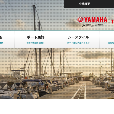
会社概要
売
ボート免許
シースタイル
選び！
長年の実績と信頼！
ボート遊びの新スタイル
安心な