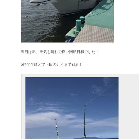
当日は凪、天気も晴れで良い回航日和でした！
5時間半ほどで下田の近くまで到着！