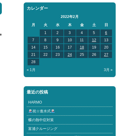
カレンダー
2022年2月
月
火
水
木
金
土
日
1
2
3
4
5
6

7
8
9
10
11
12
13
14
15
16
17
18
19
20
21
22
23
24
25
26
27
28
« 1月
3月 »
最近の投稿
HARMO
祝☆進水式
蝶の熱中症対策
富浦クルージング