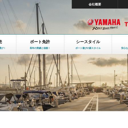
会社概要
売
ボート免許
シースタイル
選び！
長年の実績と信頼！
ボート遊びの新スタイル
安心な