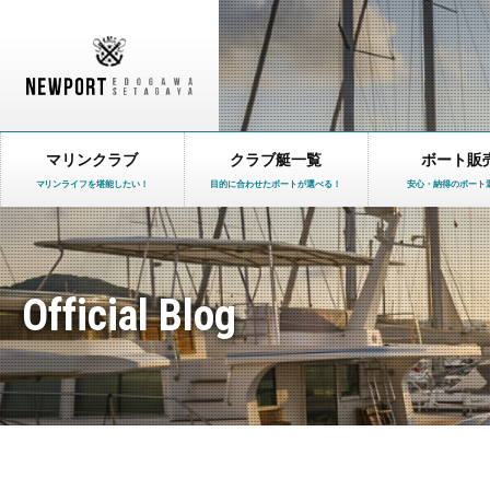
マリンクラブ
クラブ艇一覧
ボート販
マリンライフを堪能したい！
目的に合わせたボートが選べる！
安心・納得のボート
Official Blog