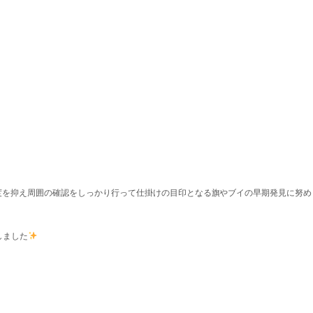
度を抑え周囲の確認をしっかり行って仕掛けの目印となる旗やブイの早期発見に努め
しました