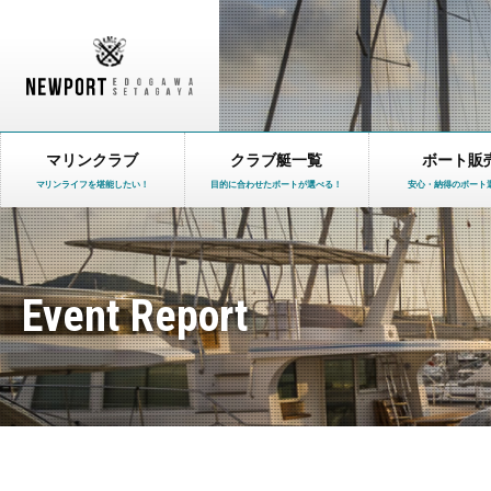
マリンクラブ
クラブ艇一覧
ボート販
マリンライフを堪能したい！
目的に合わせたボートが選べる！
安心・納得のボート
Event Report