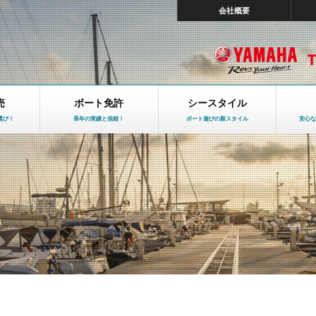
会社概要
売
ボート免許
シースタイル
選び！
長年の実績と信頼！
ボート遊びの新スタイル
安心な