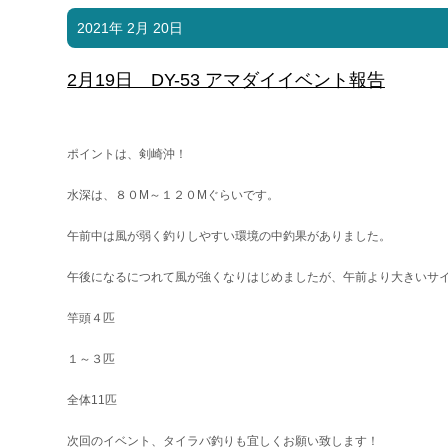
2021年 2月 20日
2月19日 DY-53 アマダイイベント報告
ポイントは、剣崎沖！
水深は、８０M～１２０Mぐらいです。
午前中は風が弱く釣りしやすい環境の中釣果がありました。
午後になるにつれて風が強くなりはじめましたが、午前より大きいサ
竿頭４匹
１～３匹
全体11匹
次回のイベント、タイラバ釣りも宜しくお願い致します！