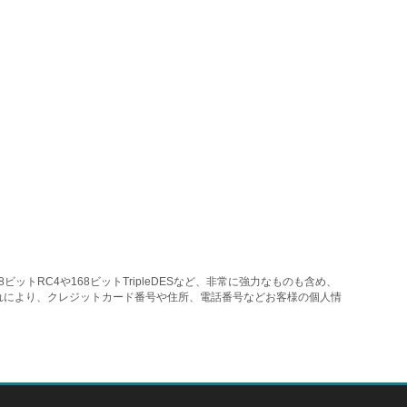
トRC4や168ビットTripleDESなど、非常に強力なものも含め、
れにより、クレジットカード番号や住所、電話番号などお客様の個人情