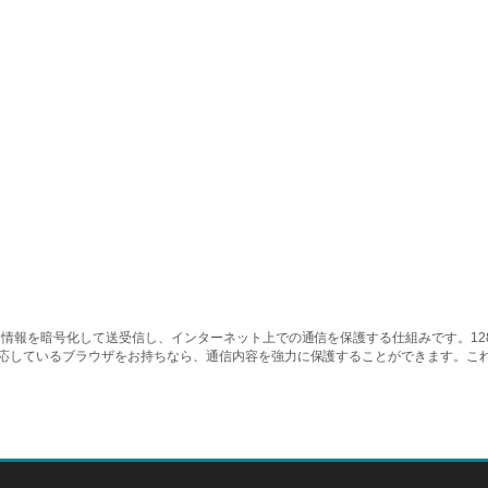
情報を暗号化して送受信し、インターネット上での通信を保護する仕組みです。128ビッ
対応しているブラウザをお持ちなら、通信内容を強力に保護することができます。こ