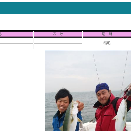
さ
匹 数
場 所
稲毛