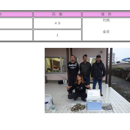
さ
匹 数
場 所
竹岡
４９
金谷
１