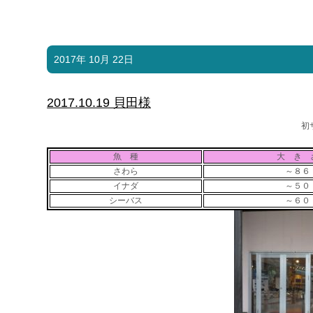
2017年 10月 22日
2017.10.19 貝田様
初
魚 種
大 き 
さわら
～８６
イナダ
～５０
シーバス
～６０