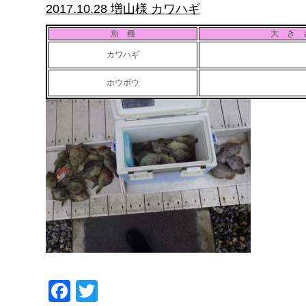
2017.10.28 増山様 カワハギ
魚 種
大 き 
カワハギ
ホウボウ
Facebook
Twitter