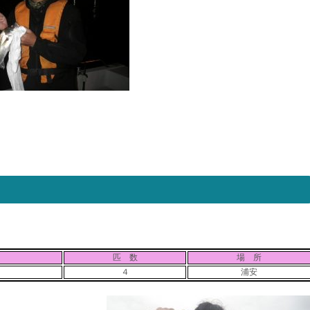
匹 数
場 所
４
浦安