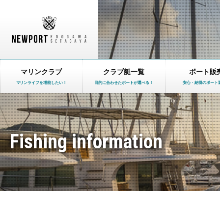
マリンクラブ
クラブ艇一覧
ボート販
マリンライフを堪能したい！
目的に合わせたボートが選べる！
安心・納得のボート
Fishing information