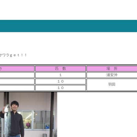
サワラｇｅｔ！！
さ
匹 数
場 所
１
浦安沖
１０
羽田
１０