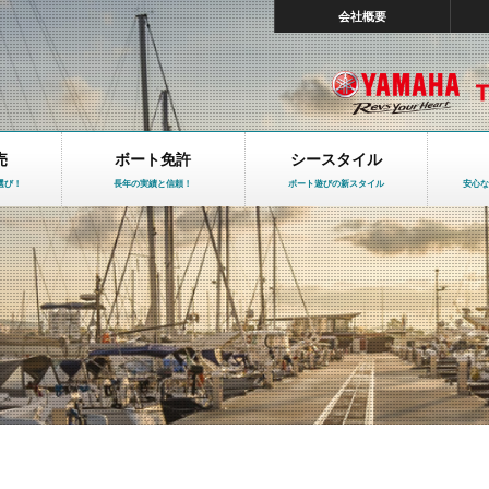
会社概要
売
ボート免許
シースタイル
選び！
長年の実績と信頼！
ボート遊びの新スタイル
安心な