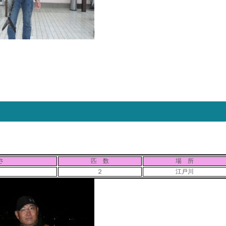
さ
匹 数
場 所
２
江戸川