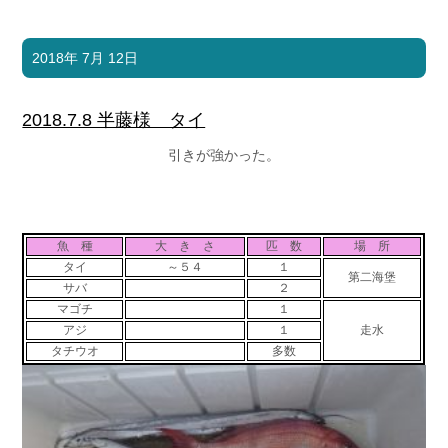
2018年 7月 12日
2018.7.8 半藤様 タイ
引きが強かった。
魚 種
大 き さ
匹 数
場 所
タイ
～５４
１
第二海堡
サバ
２
マゴチ
１
アジ
１
走水
タチウオ
多数