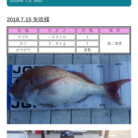
2018年 7月 16日
2018.7.15 矢吹様
魚 種
大 き さ
匹 数
場 所
マゴチ
～５３ｃｍ
１
タイ
３．６ｋｇ
１
第二海堡
ホウボウ
多数