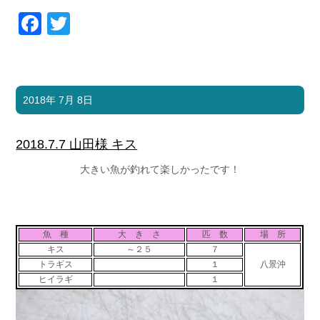
Facebook
Twitter
2018年 7月 8日
2018.7.7 山田様 キス
大きい魚が釣れて楽しかったです！
魚 種
大 き さ
匹 数
場 所
キス
～２５
７
トラギス
１
八景沖
ヒイラギ
１