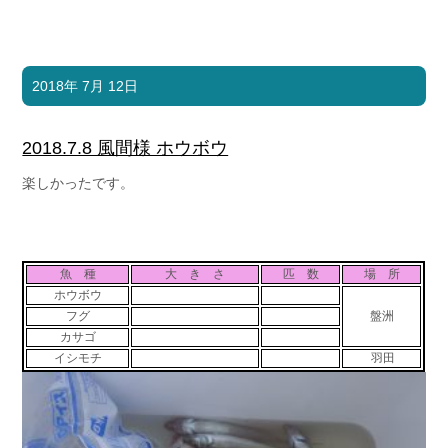
2018年 7月 12日
2018.7.8 風間様 ホウボウ
楽しかったです。
魚 種
大 き さ
匹 数
場 所
ホウボウ
フグ
盤洲
カサゴ
イシモチ
羽田