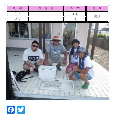
お問い合わせ
会社概要
魚 種
大 き さ
匹 数
場 所
Contact us
Company
キス
１１
盤洲
アジ
１
採用情報
リンク集
Recruit
Link
Facebook
Twitter