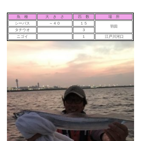
魚 種
大 き さ
匹 数
場 所
シーバス
～４０
１５
羽田
タチウオ
３
ニゴイ
１
江戸川河口