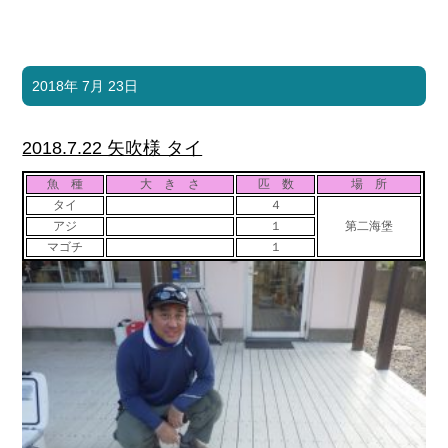
2018年 7月 23日
2018.7.22 矢吹様 タイ
魚 種
大 き さ
匹 数
場 所
タイ
４
アジ
１
第二海堡
マゴチ
１