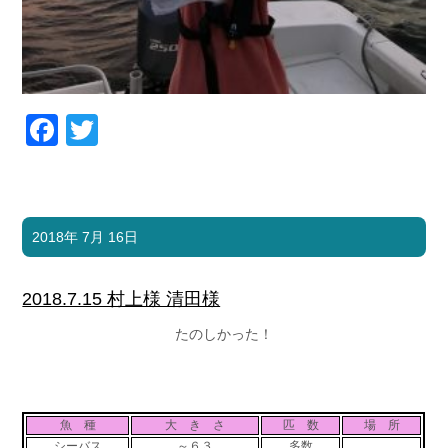
Facebook
Twitter
2018年 7月 16日
2018.7.15 村上様 清田様
たのしかった！
魚 種
大 き さ
匹 数
場 所
シーバス
～６３
多数