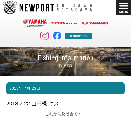
会員専用ページ
Fishing information
釣り情報
マリンクラブ
ボート販売
2018年 7月 23日
マリンライフを堪能したい！
安心・納得のボート選び！
ボート免許
シースタイル
2018.7.22 山田様 キス
長年の実績と信頼！
Sea-Style
これから反省会です。
店舗情報
公式ブログ
Shop Info.
Blog