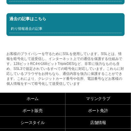
過去の記事はこちら
釣り情報過去の記事
お客様のプライバシーを守るためにSSLを使用しています。SSLとは、情
報を暗号化して送受信し、インターネット上での通信を保護する仕組みで
す。128ビットRC4や168ビットTripleDESなど、非常に強力なものも含
め、SSL3で規定されているすべての暗号化に対応しています。これらに対
応しているブラウザをお持ちなら、通信内容を強力に保護することができ
ます。これにより、クレジットカード番号や住所、電話番号などお客様の
個人情報をすべて暗号化して送受信しています
ホーム
マリンクラブ
ボート販売
ボート免許
シースタイル
店舗情報