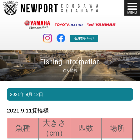
会員専用ページ
Fishing information
釣り情報
マリンクラブ
ボート販売
2021年 9月 12日
マリンライフを堪能したい！
安心・納得のボート選び！
ボート免許
シースタイル
2021.9.11箕輪様
長年の実績と信頼！
Sea-Style
大きさ
魚種
匹数
場所
店舗情報
公式ブログ
（cm）
Shop Info.
Blog