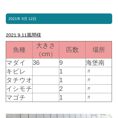
2021年 9月 12日
2021.9.11風間様
大きさ
魚種
匹数
場所
（cm）
マダイ
36
9
海堡南
キビレ
1
〃
タチウオ
1
〃
イシモチ
2
〃
マゴチ
1
〃