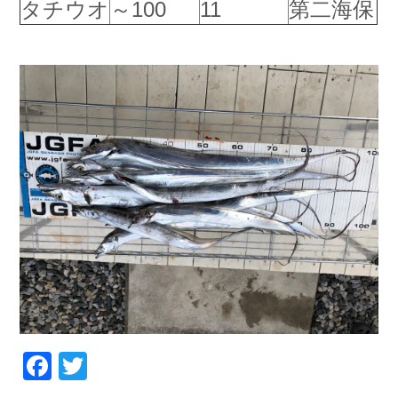
タチウオ
～100
11
第二海保
お問い合わせ
会社概要
Contact us
Company
採用情報
リンク集
Recruit
Link
Facebook
Twitter