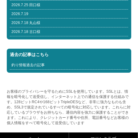
2026.7.25 田口様
2026.7.19
2026.7.18 丸山様
2026.7.18 古口様
過去の記事はこちら
釣り情報過去の記事
お客様のプライバシーを守るためにSSLを使用しています。SSLとは、情
報を暗号化して送受信し、インターネット上での通信を保護する仕組みで
す。128ビットRC4や168ビットTripleDESなど、非常に強力なものも含
め、SSL3で規定されているすべての暗号化に対応しています。これらに対
応しているブラウザをお持ちなら、通信内容を強力に保護することができ
ます。これにより、クレジットカード番号や住所、電話番号などお客様の
個人情報をすべて暗号化して送受信しています