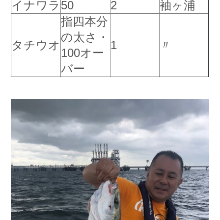
イナワラ
50
2
袖ヶ浦
お問い合わせ
会社概要
指四本分
Contact us
Company
の太さ・
採用情報
リンク集
タチウオ
1
〃
100オー
Recruit
Link
バー