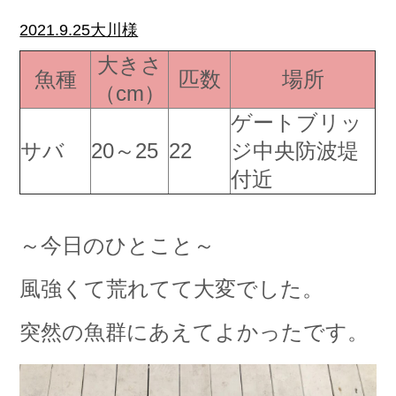
2021.9.25大川様
大きさ
魚種
匹数
場所
（cm）
ゲートブリッ
サバ
20～25
22
ジ中央防波堤
付近
～今日のひとこと～
風強くて荒れてて大変でした。
突然の魚群にあえてよかったです。