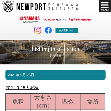
会員専用ページ
Fishing information
釣り情報
マリンクラブ
ボート販売
2021年 9月 26日
マリンライフを堪能したい！
安心・納得のボート選び！
ボート免許
シースタイル
2021.9.25大沢様
長年の実績と信頼！
Sea-Style
大きさ
魚種
匹数
場所
店舗情報
公式ブログ
（cm）
Shop Info.
Blog