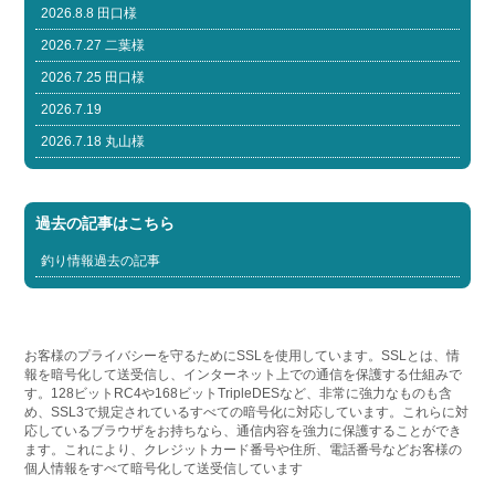
2026.8.8 田口様
2026.7.27 二葉様
2026.7.25 田口様
2026.7.19
2026.7.18 丸山様
過去の記事はこちら
釣り情報過去の記事
お客様のプライバシーを守るためにSSLを使用しています。SSLとは、情
報を暗号化して送受信し、インターネット上での通信を保護する仕組みで
す。128ビットRC4や168ビットTripleDESなど、非常に強力なものも含
め、SSL3で規定されているすべての暗号化に対応しています。これらに対
応しているブラウザをお持ちなら、通信内容を強力に保護することができ
ます。これにより、クレジットカード番号や住所、電話番号などお客様の
個人情報をすべて暗号化して送受信しています