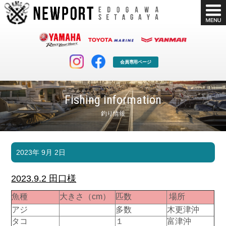
会員専用ページ
Fishing information
釣り情報
マリンクラブ
ボート販売
2023年 9月 2日
マリンライフを堪能したい！
安心・納得のボート選び！
ボート免許
シースタイル
2023.9.2 田口様
長年の実績と信頼！
Sea-Style
魚種
大きさ（cm）
匹数
場所
店舗情報
公式ブログ
アジ
多数
木更津沖
Shop Info.
Blog
タコ
１
富津沖