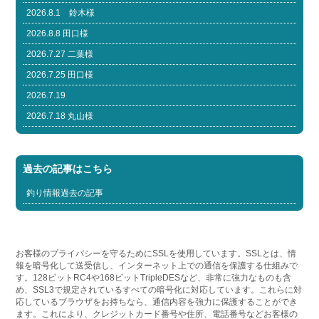
2026.8.1 鈴木様
2026.8.8 田口様
2026.7.27 二葉様
2026.7.25 田口様
2026.7.19
2026.7.18 丸山様
過去の記事はこちら
釣り情報過去の記事
お客様のプライバシーを守るためにSSLを使用しています。SSLとは、情
報を暗号化して送受信し、インターネット上での通信を保護する仕組みで
す。128ビットRC4や168ビットTripleDESなど、非常に強力なものも含
め、SSL3で規定されているすべての暗号化に対応しています。これらに対
応しているブラウザをお持ちなら、通信内容を強力に保護することができ
ます。これにより、クレジットカード番号や住所、電話番号などお客様の