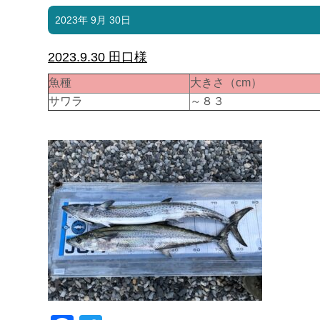
2023年 9月 30日
2023.9.30 田口様
魚種
大きさ（cm）
サワラ
～８３