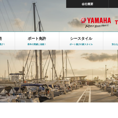
会社概要
売
ボート免許
シースタイル
選び！
長年の実績と信頼！
ボート遊びの新スタイル
安心な