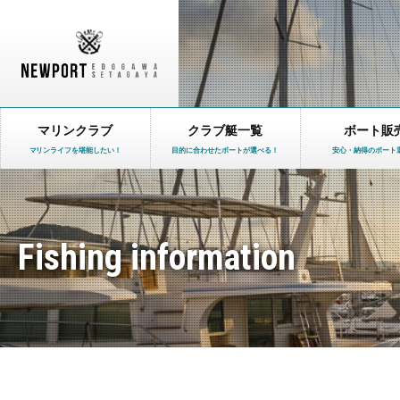
マリンクラブ
クラブ艇一覧
ボート販
マリンライフを堪能したい！
目的に合わせたボートが選べる！
安心・納得のボート
Fishing information