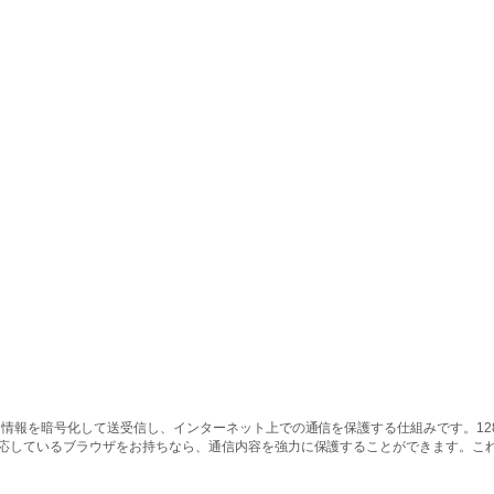
情報を暗号化して送受信し、インターネット上での通信を保護する仕組みです。128ビッ
対応しているブラウザをお持ちなら、通信内容を強力に保護することができます。こ