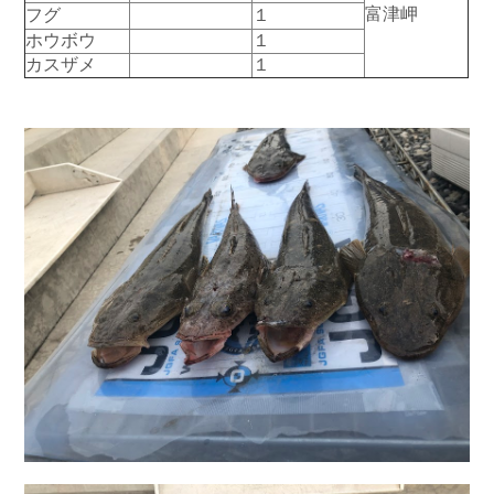
富津岬
フグ
１
お問い合わせ
会社概要
ホウボウ
１
Contact us
Company
カスザメ
１
採用情報
リンク集
Recruit
Link