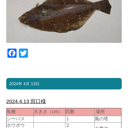
Facebook
Twitter
2024年 4月 13日
2024.4.13 田口様
魚種
大きさ（cm）
匹数
場所
シーバス
１
風の塔
ホウボウ
２