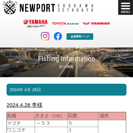
会員専用ページ
Fishing information
釣り情報
マリンクラブ
ボート販売
2024年 4月 28日
マリンライフを堪能したい！
安心・納得のボート選び！
ボート免許
シースタイル
2024.4.28 李様
長年の実績と信頼！
Sea-Style
魚種
大きさ（cm）
匹数
場所
店舗情報
公式ブログ
マゴチ
～５３
５
Shop Info.
Blog
ワニゴチ
１