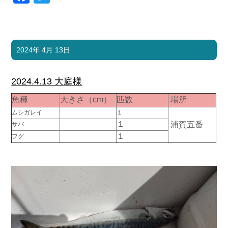
2024年 4月 13日
2024.4.13 大庭様
魚種
大きさ（cm）
匹数
場所
ムシガレイ
１
１
浦賀五番
サバ
１
フグ