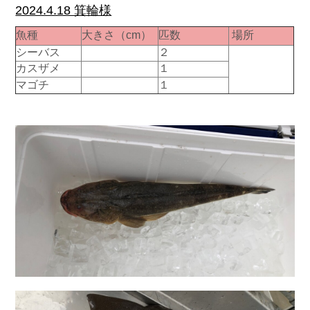
2024.4.18 箕輪様
魚種
大きさ（cm）
匹数
場所
シーバス
２
カスザメ
１
マゴチ
１