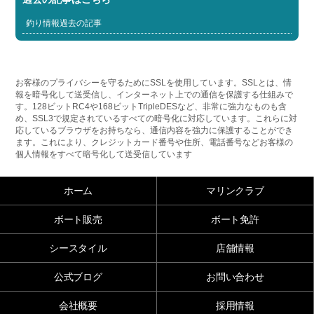
釣り情報過去の記事
お客様のプライバシーを守るためにSSLを使用しています。SSLとは、情
報を暗号化して送受信し、インターネット上での通信を保護する仕組みで
す。128ビットRC4や168ビットTripleDESなど、非常に強力なものも含
め、SSL3で規定されているすべての暗号化に対応しています。これらに対
応しているブラウザをお持ちなら、通信内容を強力に保護することができ
ます。これにより、クレジットカード番号や住所、電話番号などお客様の
個人情報をすべて暗号化して送受信しています
ホーム
マリンクラブ
ボート販売
ボート免許
シースタイル
店舗情報
公式ブログ
お問い合わせ
会社概要
採用情報