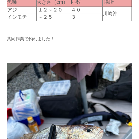
魚種
大きさ（cm）
匹数
場所
アジ
１２～２０
４０
川崎沖
イシモチ
～２５
３
共同作業で釣れました！