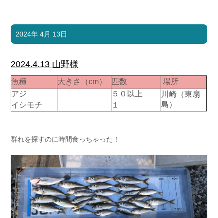
2024年 4月 13日
2024.4.13 山野様
魚種
大きさ（cm）
匹数
場所
アジ
５０以上
川崎（東扇
島）
イシモチ
１
群れを探すのに時間食っちゃった！