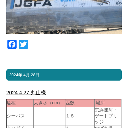
Facebook
Twitter
2024年 4月 28日
2024.4.27 丸山様
魚種
大きさ（cm）
匹数
場所
京浜運河・
シーバス
１８
ゲートブリ
ッジ