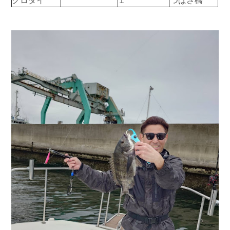
クロダイ
１
つばさ橋