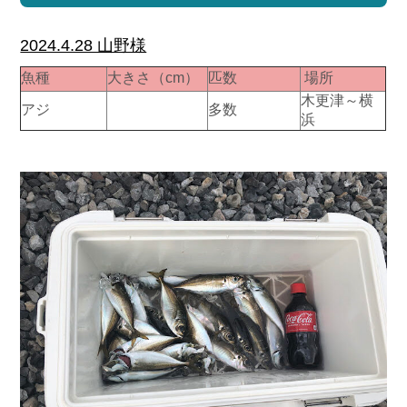
2024.4.28 山野様
魚種
大きさ（cm）
匹数
場所
木更津～横
アジ
多数
浜