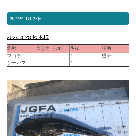
2024年 4月 28日
2024.4.28 鈴木様
魚種
大きさ（cm）
匹数
場所
マゴチ
１
盤洲
シーバス
１