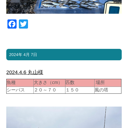
Facebook
Twitter
2024年 4月 7日
2024.4.6 丸山様
魚種
大きさ（cm）
匹数
場所
シーバス
２０～７０
１５０
風の塔