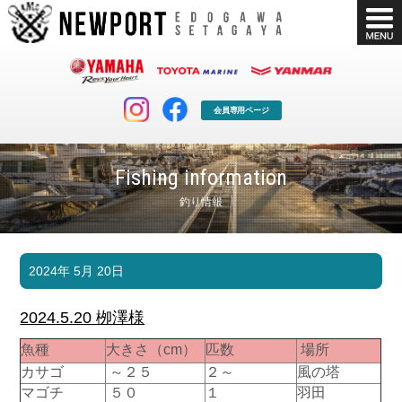
会員専用ページ
Fishing information
釣り情報
マリンクラブ
ボート販売
2024年 5月 20日
マリンライフを堪能したい！
安心・納得のボート選び！
ボート免許
シースタイル
2024.5.20 栁澤様
長年の実績と信頼！
Sea-Style
魚種
大きさ（cm）
匹数
場所
店舗情報
公式ブログ
カサゴ
～２５
２～
風の塔
Shop Info.
Blog
マゴチ
５０
１
羽田