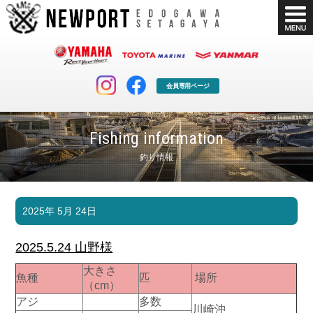
会員専用ページ
Fishing information
釣り情報
マリンクラブ
ボート販売
2025年 5月 24日
マリンライフを堪能したい！
安心・納得のボート選び！
ボート免許
シースタイル
2025.5.24 山野様
長年の実績と信頼！
Sea-Style
大きさ
魚種
匹
場所
店舗情報
公式ブログ
（cm）
Shop Info.
Blog
アジ
多数
川崎沖