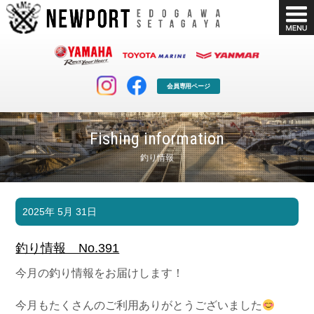
会員専用ページ
Fishing information
釣り情報
マリンクラブ
ボート販売
2025年 5月 31日
マリンライフを堪能したい！
安心・納得のボート選び！
ボート免許
シースタイル
釣り情報 No.391
長年の実績と信頼！
Sea-Style
今月の釣り情報をお届けします！
店舗情報
公式ブログ
Shop Info.
Blog
今月もたくさんのご利用ありがとうございました