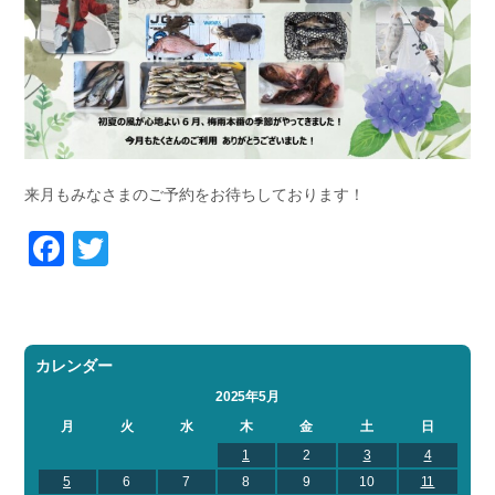
来月もみなさまのご予約をお待ちしております！
Facebook
Twitter
カレンダー
2025年5月
月
火
水
木
金
土
日
1
2
3
4
5
6
7
8
9
10
11