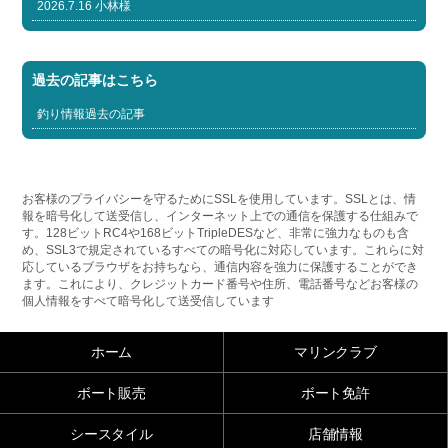
2026.7.16 小林様
過去の記事はこちら
釣り情報過去の記事
お客様のプライバシーを守るためにSSLを使用しています。SSLとは、情
報を暗号化して送受信し、インターネット上での通信を保護する仕組みで
す。128ビットRC4や168ビットTripleDESなど、非常に強力なものも含
め、SSL3で規定されているすべての暗号化に対応しています。これらに対
応しているブラウザをお持ちなら、通信内容を強力に保護することができ
ます。これにより、クレジットカード番号や住所、電話番号などお客様の
個人情報をすべて暗号化して送受信しています
ホーム
マリンクラブ
ボート販売
ボート免許
シースタイル
店舗情報