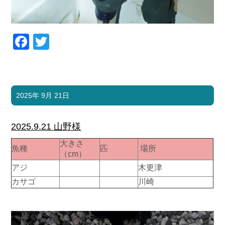
Facebook
Twitter
2025年 9月 21日
2025.9.21 山野様
大きさ
魚種
匹
場所
（cm）
アジ
木更津
カサゴ
川崎