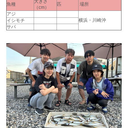
大きさ
魚種
匹
場所
（cm）
アジ
横浜・川崎沖
イシモチ
サバ