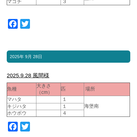
マゴチ
３
お問い合わせ
会社概要
Contact us
Company
Facebook
Twitter
採用情報
リンク集
Recruit
Link
2025年 9月 28日
2025.9.28 風間様
大きさ
魚種
匹
場所
（cm）
マハタ
１
海堡南
キジハタ
１
ホウボウ
４
Facebook
Twitter