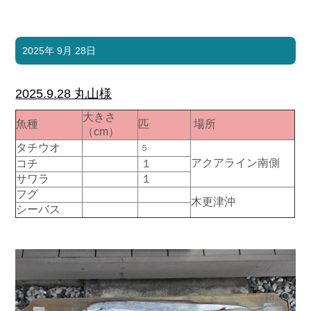
2025年 9月 28日
2025.9.28 丸山様
大きさ
魚種
匹
場所
（cm）
タチウオ
５
アクアライン南側
コチ
１
サワラ
１
フグ
木更津沖
シーバス