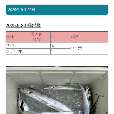
2025年 9月 20日
2025.9.20 櫛部様
大きさ
魚種
匹
場所
（cm）
サバ
１
中ノ瀬
タチウオ
５