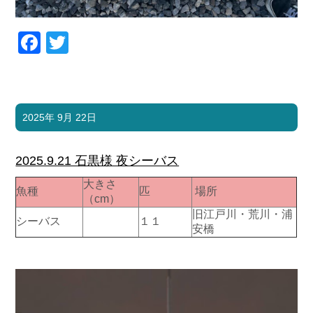
Facebook
Twitter
2025年 9月 22日
2025.9.21 石黒様 夜シーバス
大きさ
魚種
匹
場所
（cm）
旧江戸川・荒川・浦
シーバス
１１
安橋