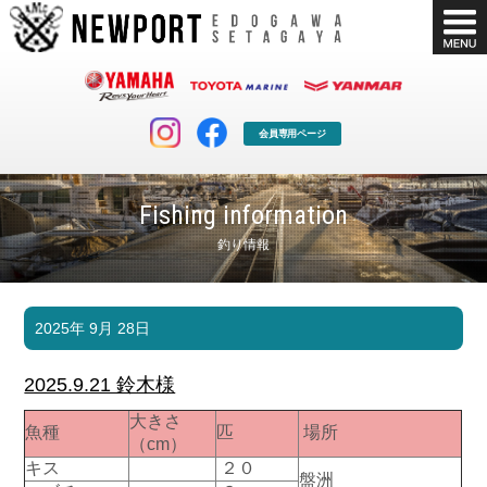
会員専用ページ
Fishing information
釣り情報
マリンクラブ
ボート販売
2025年 9月 28日
マリンライフを堪能したい！
安心・納得のボート選び！
ボート免許
シースタイル
2025.9.21 鈴木様
長年の実績と信頼！
Sea-Style
大きさ
魚種
匹
場所
店舗情報
公式ブログ
（cm）
Shop Info.
Blog
キス
２０
盤洲