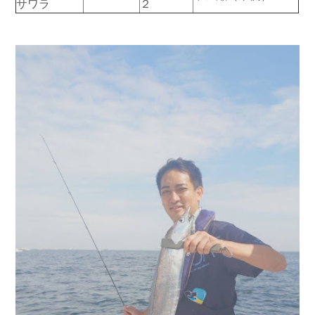
サワラ
２