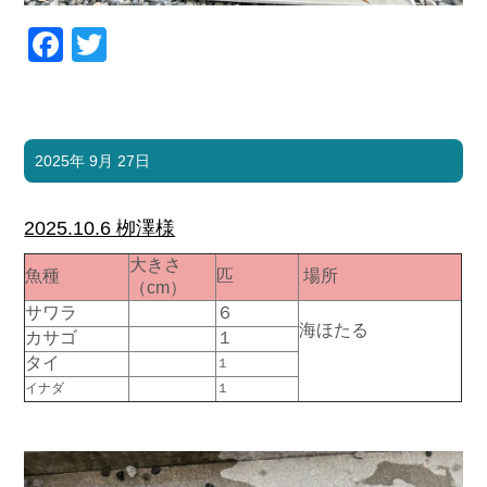
Facebook
Twitter
2025年 9月 27日
2025.10.6 栁澤様
大きさ
魚種
匹
場所
（cm）
サワラ
６
海ほたる
カサゴ
１
タイ
１
イナダ
１