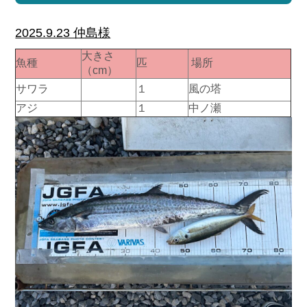
2025.9.23 仲島様
大きさ
魚種
匹
場所
（cm）
サワラ
１
風の塔
アジ
１
中ノ瀬