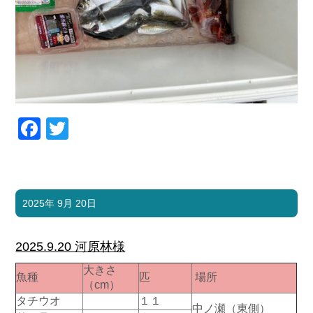
Facebook
Twitter
2025年 9月 20日
2025.9.20 河原林様
大きさ
魚種
匹
場所
（cm）
タチウオ
１１
中ノ瀬（東側）