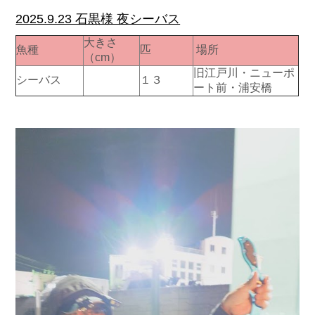
2025.9.23 石黒様 夜シーバス
大きさ
魚種
匹
場所
（cm）
旧江戸川・ニューポ
シーバス
１３
ート前・浦安橋