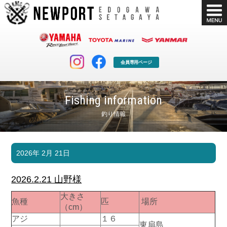
会員専用ページ
Fishing information
釣り情報
マリンクラブ
ボート販売
2026年 2月 21日
マリンライフを堪能したい！
安心・納得のボート選び！
ボート免許
シースタイル
2026.2.21 山野様
長年の実績と信頼！
Sea-Style
大きさ
魚種
匹
場所
店舗情報
公式ブログ
（cm）
Shop Info.
Blog
アジ
１６
東扇島