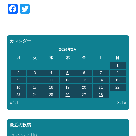
Facebook
Twitter
お問い合わせ
会社概要
Contact us
Company
採用情報
リンク集
Recruit
Link
カレンダー
2026年2月
月
火
水
木
金
土
日
1
2
3
4
5
6
7
8
9
10
11
12
13
14
15
16
17
18
19
20
21
22
23
24
25
26
27
28
« 1月
3月 »
最近の投稿
2026.8.7 才川様