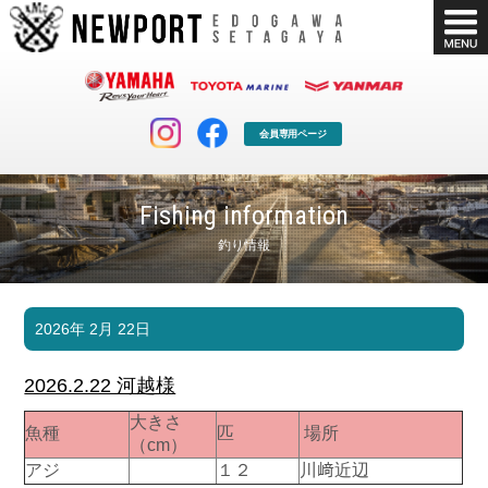
会員専用ページ
Fishing information
釣り情報
マリンクラブ
ボート販売
2026年 2月 22日
マリンライフを堪能したい！
安心・納得のボート選び！
ボート免許
シースタイル
2026.2.22 河越様
長年の実績と信頼！
Sea-Style
大きさ
魚種
匹
場所
店舗情報
公式ブログ
（cm）
Shop Info.
Blog
アジ
１２
川﨑近辺