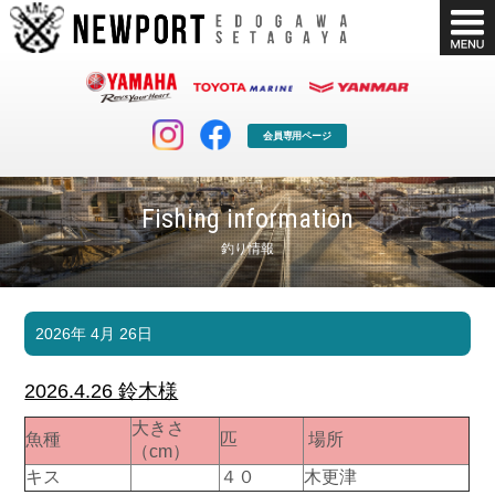
会員専用ページ
Fishing information
釣り情報
マリンクラブ
ボート販売
2026年 4月 26日
マリンライフを堪能したい！
安心・納得のボート選び！
ボート免許
シースタイル
2026.4.26 鈴木様
長年の実績と信頼！
Sea-Style
大きさ
魚種
匹
場所
店舗情報
公式ブログ
（cm）
Shop Info.
Blog
キス
４０
木更津